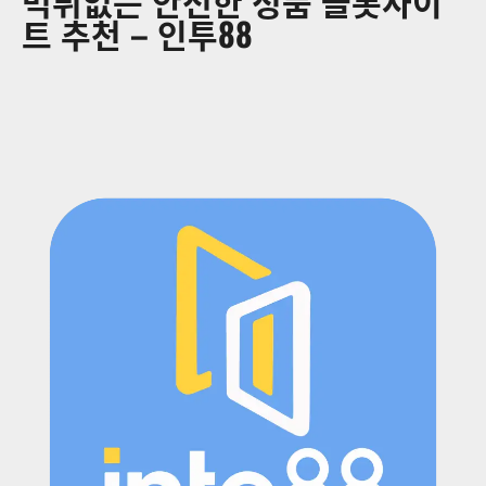
먹튀없는 안전한 정품 슬롯사이
트 추천 – 인투88