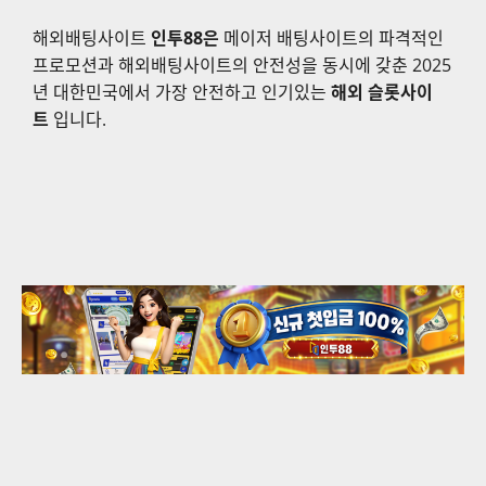
해외배팅사이트
인투88은
메이저 배팅사이트의 파격적인
프로모션과 해외배팅사이트의 안전성을 동시에 갖춘 2025
년 대한민국에서 가장 안전하고 인기있는
해외 슬롯사이
트
입니다.