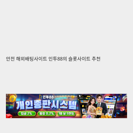
안전 해외배팅사이트 인투88의 슬롯사이트 추천