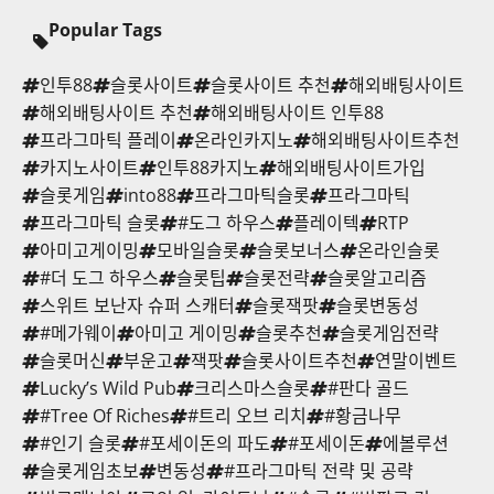
Popular Tags
인투88
슬롯사이트
슬롯사이트 추천
해외배팅사이트
해외배팅사이트 추천
해외배팅사이트 인투88
프라그마틱 플레이
온라인카지노
해외배팅사이트추천
카지노사이트
인투88카지노
해외배팅사이트가입
슬롯게임
into88
프라그마틱슬롯
프라그마틱
프라그마틱 슬롯
#도그 하우스
플레이텍
RTP
아미고게이밍
모바일슬롯
슬롯보너스
온라인슬롯
#더 도그 하우스
슬롯팁
슬롯전략
슬롯알고리즘
스위트 보난자 슈퍼 스캐터
슬롯잭팟
슬롯변동성
#메가웨이
아미고 게이밍
슬롯추천
슬롯게임전략
슬롯머신
부운고
잭팟
슬롯사이트추천
연말이벤트
Lucky’s Wild Pub
크리스마스슬롯
#판다 골드
#Tree Of Riches
#트리 오브 리치
#황금나무
#인기 슬롯
#포세이돈의 파도
#포세이돈
에볼루션
슬롯게임초보
변동성
#프라그마틱 전략 및 공략