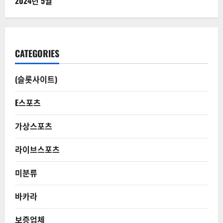
2024년 5월
CATEGORIES
(슬롯사이트)
E스포츠
가상스포츠
라이브스포츠
미분류
바카라
보증업체