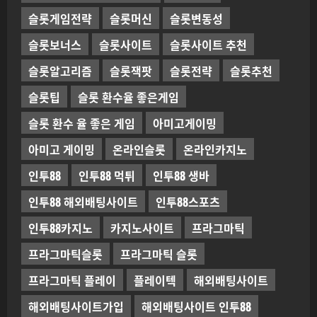
슬롯게임전략
슬롯머신
슬롯변동성
슬롯보너스
슬롯사이트
슬롯사이트 추천
슬롯알고리즘
슬롯잭팟
슬롯전략
슬롯추천
슬롯팁
슬롯 환수율 좋은게임
슬롯 환수 율 좋은 게임
아미고게이밍
아미고 게이밍
온라인슬롯
온라인카지노
인투88
인투88 먹튀
인투88 생바
인투88 해외배팅사이트
인투88스포츠
인투88카지노
카지노사이트
프라그마틱
프라그마틱슬롯
프라그마틱 슬롯
프라그마틱 플레이
플레이텍
해외배팅사이트
해외배팅사이트가입
해외배팅사이트 인투88