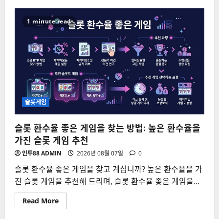
1 minute read
슬롯게임
슬롯 환수율 좋은 게임을 찾는 방법: 높은 환수율을
가진 슬롯 게임 추천
인투88 ADMIN
2026년 08월 07일
0
슬롯 환수율 좋은 게임을 찾고 계십니까? 높은 환수율을 가
진 슬롯 게임을 추천해 드리며, 슬롯 환수율 좋은 게임을...
Read More