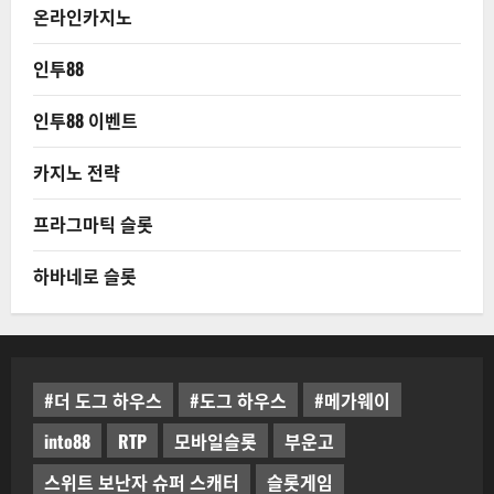
온라인카지노
인투88
인투88 이벤트
카지노 전략
프라그마틱 슬롯
하바네로 슬롯
#더 도그 하우스
#도그 하우스
#메가웨이
into88
RTP
모바일슬롯
부운고
스위트 보난자 슈퍼 스캐터
슬롯게임