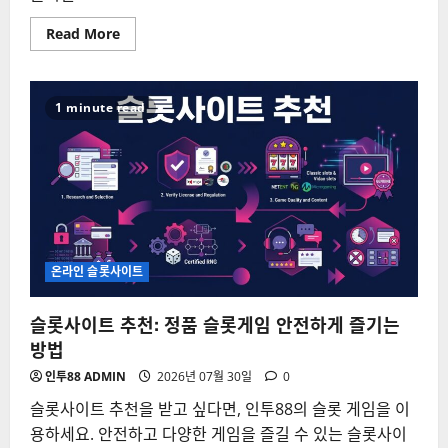
Read More
1 minute read
온라인 슬롯사이트
슬롯사이트 추천: 정품 슬롯게임 안전하게 즐기는
방법
인투88 ADMIN
2026년 07월 30일
0
슬롯사이트 추천을 받고 싶다면, 인투88의 슬롯 게임을 이
용하세요. 안전하고 다양한 게임을 즐길 수 있는 슬롯사이