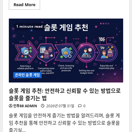
Read More
1 minute read
온라인 슬롯 게임
슬롯 게임 추천: 안전하고 신뢰할 수 있는 방법으로
슬롯을 즐기는 법
인투88 ADMIN
2026년 07월 31일
0
슬롯 게임을 안전하게 즐기는 방법을 알려드리며, 슬롯 게
임 추천을 통해 안전하고 신뢰할 수 있는 방법으로 슬롯을
즐기실...