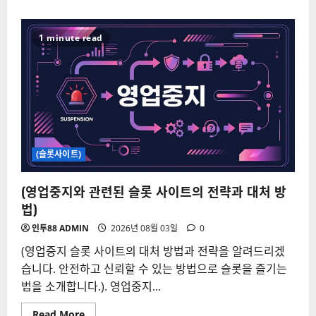
1 minute read
(슬롯사이트)
(영업중지와 관련된 슬롯 사이트의 전략과 대처 방
법)
인투88 ADMIN
2026년 08월 03일
0
(영업중지 슬롯 사이트의 대처 방법과 전략을 알려드리겠
습니다. 안전하고 신뢰할 수 있는 방법으로 슬롯을 즐기는
법을 소개합니다.). 영업중지...
Read More