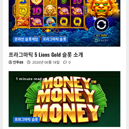
온라인 슬롯게임
프라그마틱 슬롯
프라그마틱 5 Lions Gold 슬롯 소개
인투88
2026년 06월 18일
0
1 minute read
프라그마틱 슬롯