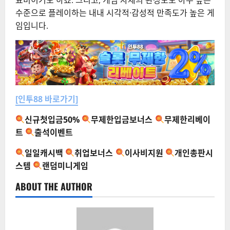
수준으로 플레이하는 내내 시각적·감성적 만족도가 높은 게
임입니다.
[인투88 바로가기]
신규첫입금50%
무제한입금보너스
무제한리베이
트
출석이벤트
일일캐시백
취업보너스
이사비지원
개인총판시
스템
랜덤미니게임
ABOUT THE AUTHOR