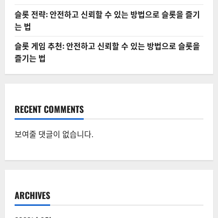
슬롯 전략: 안전하고 신뢰할 수 있는 방법으로 슬롯을 즐기
는 법
슬롯 게임 추천: 안전하고 신뢰할 수 있는 방법으로 슬롯을
즐기는 법
RECENT COMMENTS
보여줄 댓글이 없습니다.
ARCHIVES