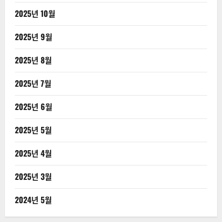
2025년 10월
2025년 9월
2025년 8월
2025년 7월
2025년 6월
2025년 5월
2025년 4월
2025년 3월
2024년 5월