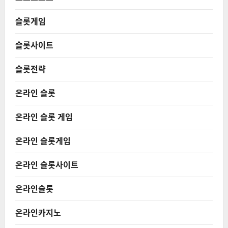
슬롯게임
슬롯사이트
슬롯전략
온라인 슬롯
온라인 슬롯 게임
온라인 슬롯게임
온라인 슬롯사이트
온라인슬롯
온라인카지노