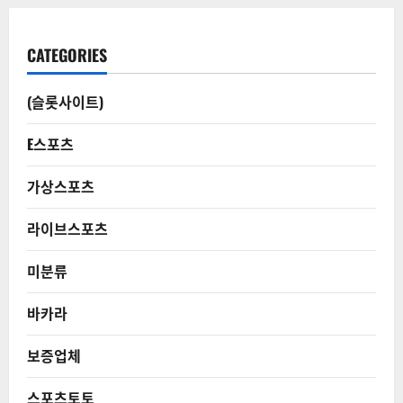
CATEGORIES
(슬롯사이트)
E스포츠
가상스포츠
라이브스포츠
미분류
바카라
보증업체
스포츠토토