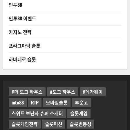
인투88
인투88 이벤트
카지노 전략
프라그마틱 슬롯
하바네로 슬롯
#더 도그 하우스
#도그 하우스
#메가웨이
into88
RTP
모바일슬롯
부운고
스위트 보난자 슈퍼 스캐터
슬롯게임
슬롯게임전략
슬롯머신
슬롯변동성