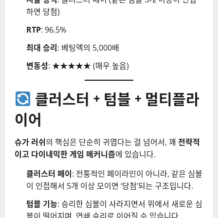
하면 당첨)
RTP
: 96.5%
최대 승리
: 베팅액의 5,000배
변동성
: ★★★★★ (매우 높음)
클러스터 + 텀블 + 멀티플라
이어
슈가 러쉬
의 핵심은 단순히 귀엽다는 걸 넘어서, 꽤
전략적
이고 다이내믹한 게임 메커니즘
에 있습니다.
클러스터 페이
: 전통적인 페이라인이 아니라, 같은 심볼
이 인접해서 5개 이상 모이면 ‘당첨’되는 구조입니다.
텀블 기능
: 승리한 심볼이 사라지면서 위에서 새로운 심
볼이 떨어지며, 연쇄 승리로 이어질 수 있습니다.