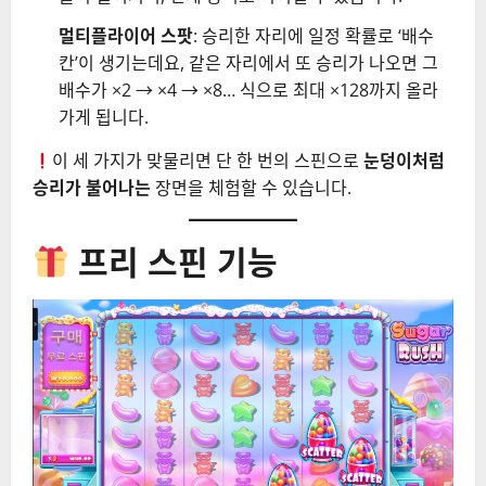
멀티플라이어 스팟
: 승리한 자리에 일정 확률로 ‘배수
칸’이 생기는데요, 같은 자리에서 또 승리가 나오면 그
배수가 ×2 → ×4 → ×8… 식으로 최대 ×128까지 올라
가게 됩니다.
이 세 가지가 맞물리면 단 한 번의 스핀으로
눈덩이처럼
승리가 불어나는
장면을 체험할 수 있습니다.
프리 스핀 기능