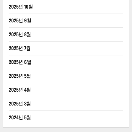
2025년 10월
2025년 9월
2025년 8월
2025년 7월
2025년 6월
2025년 5월
2025년 4월
2025년 3월
2024년 5월