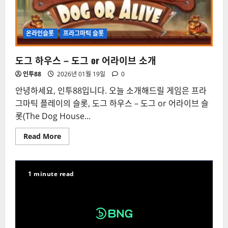
온라인슬롯
프라그마틱 슬롯
도그 하우스 – 도그 or 어라이브 소개
인투88
2026년 01월 19일
0
안녕하세요, 인투88입니다. 오늘 소개해드릴 게임은 프라
그마틱 플레이의 슬롯, 도그 하우스 – 도그 or 어라이브 슬
롯(The Dog House...
Read More
1 minute read