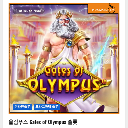
1 minute read
온라인슬롯
프라그마틱 슬롯
올림푸스 Gates of Olympus 슬롯