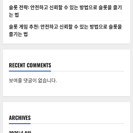
슬롯 전략: 안전하고 신뢰할 수 있는 방법으로 슬롯을 즐기
는 법
슬롯 게임 추천: 안전하고 신뢰할 수 있는 방법으로 슬롯을
즐기는 법
RECENT COMMENTS
보여줄 댓글이 없습니다.
ARCHIVES