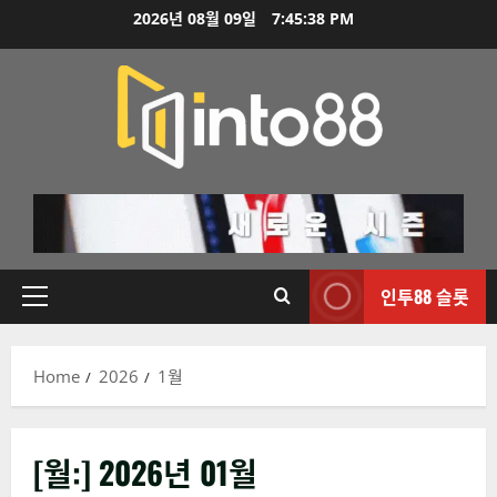
2026년 08월 09일
7:45:39 PM
인투88 슬롯
Home
2026
1월
[월:]
2026년 01월