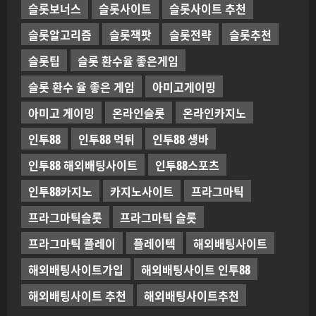
슬롯보너스
슬롯사이트
슬롯사이트 추천
슬롯알고리즘
슬롯잭팟
슬롯전략
슬롯추천
슬롯팁
슬롯 환수율 좋은게임
슬롯 환수 율 좋은 게임
아미고게이밍
아미고 게이밍
온라인슬롯
온라인카지노
인투88
인투88 먹튀
인투88 생바
인투88 해외배팅사이트
인투88스포츠
인투88카지노
카지노사이트
프라그마틱
프라그마틱슬롯
프라그마틱 슬롯
프라그마틱 플레이
플레이텍
해외배팅사이트
해외배팅사이트가입
해외배팅사이트 인투88
해외배팅사이트 추천
해외배팅사이트추천