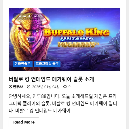
1 minute read
온라인슬롯
프라그마틱 슬롯
버팔로 킹 언테임드 메가웨이 슬롯 소개
인투88
2026년 01월 04일
0
안녕하세요, 인투88입니다. 오늘 소개해드릴 게임은 프라
그마틱 플레이의 슬롯, 버팔로 킹 언테임드 메가웨이 입니
다. 버팔로 킹 언테임드 메가웨이...
Read More