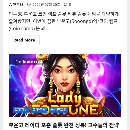
인투88
2025년 07월 26일
0
인투88 부운고 코인 램프 슬롯 리뷰 슬롯 게임을 다양하게
즐겨봤지만, 이번에 접한 부운고(Booongo)의 ‘코인 램프
(Coin Lamp)’는 꽤...
Read More
1 minute read
슬롯게임
슬롯전략
온라인슬롯
부운고 레이디 포춘 슬롯 완전 정복! 고수들의 전략