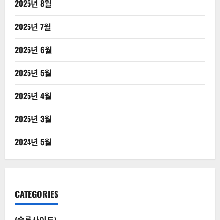
2025년 8월
2025년 7월
2025년 6월
2025년 5월
2025년 4월
2025년 3월
2024년 5월
CATEGORIES
(슬롯사이트)