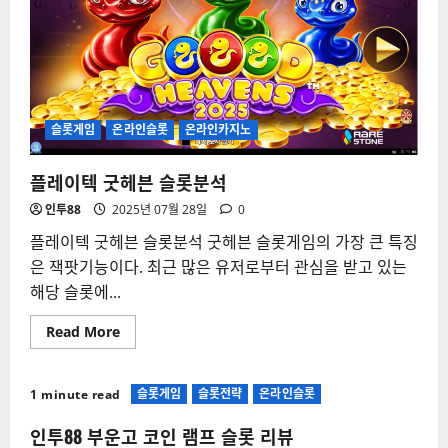
슬롯게임
온라인슬롯
온라인카지노
플레이텍 굿헤븐 슬롯분석
인투88
2025년 07월 28일
0
플레이텍 굿헤븐 슬롯분석 굿헤븐 슬롯게임의 가장 큰 특징
은 잭팟기능이다. 최근 많은 유저로부터 관심을 받고 있는
해당 슬롯에...
Read More
슬롯게임
슬롯전략
온라인슬롯
1 minute read
인투88 부운고 코인 램프 슬롯 리뷰