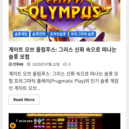
슬롯게임
슬롯전략
온라인슬롯
프라그마틱 슬롯
게이트 오브 올림푸스: 그리스 신화 속으로 떠나는
슬롯 모험
인투88
2025년 07월 22일
0
게이트 오브 올림푸스: 그리스 신화 속으로 떠나는 슬롯 모
험 프라그마틱 플레이(Pragmatic Play)의 인기 슬롯 게임
인 게이트 오브...
Read More
1 minute read