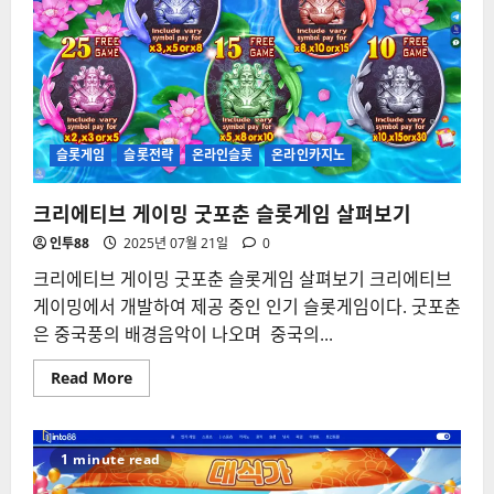
슬롯게임
슬롯전략
온라인슬롯
온라인카지노
크리에티브 게이밍 굿포춘 슬롯게임 살펴보기
인투88
2025년 07월 21일
0
크리에티브 게이밍 굿포춘 슬롯게임 살펴보기 크리에티브
게이밍에서 개발하여 제공 중인 인기 슬롯게임이다. 굿포춘
은 중국풍의 배경음악이 나오며 중국의...
Read More
1 minute read