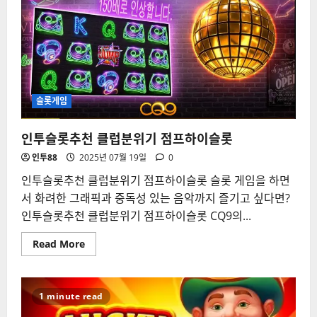
슬롯게임
인투슬롯추천 클럽분위기 점프하이슬롯
인투88
2025년 07월 19일
0
인투슬롯추천 클럽분위기 점프하이슬롯 슬롯 게임을 하면
서 화려한 그래픽과 중독성 있는 음악까지 즐기고 싶다면?
인투슬롯추천 클럽분위기 점프하이슬롯 CQ9의...
Read More
1 minute read