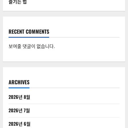
즐기는 법
RECENT COMMENTS
보여줄 댓글이 없습니다.
ARCHIVES
2026년 8월
2026년 7월
2026년 6월