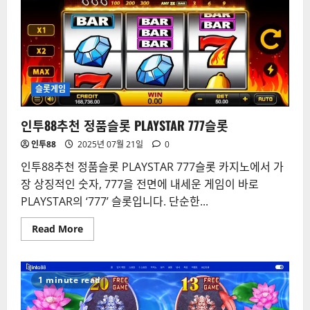
슬롯게임
인투88추천 정품슬롯 PLAYSTAR 777슬롯
인투88
2025년 07월 21일
0
인투88추천 정품슬롯 PLAYSTAR 777슬롯 카지노에서 가
장 상징적인 숫자, 777을 전면에 내세운 게임이 바로
PLAYSTAR의 ‘777’ 슬롯입니다. 단순한...
Read More
1 minute read