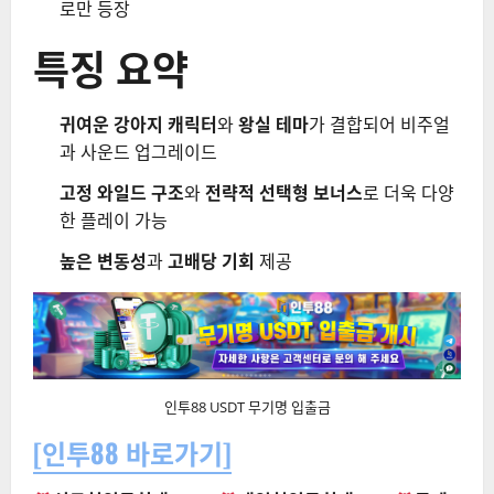
로만 등장
특징 요약
귀여운 강아지 캐릭터
와
왕실 테마
가 결합되어 비주얼
과 사운드 업그레이드
고정 와일드 구조
와
전략적 선택형 보너스
로 더욱 다양
한 플레이 가능
높은 변동성
과
고배당 기회
제공
인투88 USDT 무기명 입출금
[인투88 바로가기]