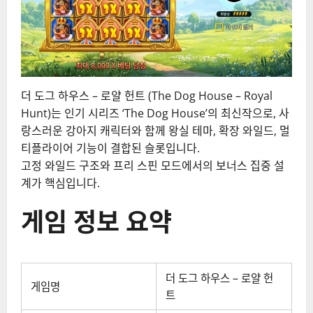
더 도그 하우스 – 로얄 헌트 (The Dog House – Royal
Hunt)는 인기 시리즈 ‘The Dog House’의 최신작으로, 사
랑스러운 강아지 캐릭터와 함께 왕실 테마, 확장 와일드, 멀
티플라이어 기능이 결합된 슬롯입니다.
고정 와일드 구조와 프리 스핀 모드에서의 보너스 집중 설
계가 핵심입니다.
게임 정보 요약
더 도그 하우스 – 로얄 헌
게임명
트