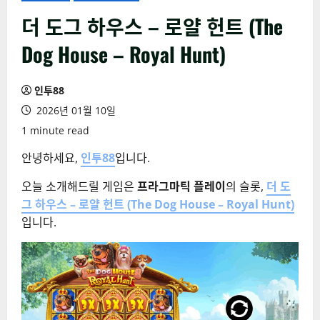
더 도그 하우스 – 로얄 헌트 (The
Dog House – Royal Hunt)
인투88
2026년 01월 10일
1 minute read
안녕하세요,
인투88
입니다.
오늘 소개해드릴 게임은
프라그마틱 플레이
의 슬롯,
더 도
그 하우스 – 로얄 헌트 (The Dog House – Royal Hunt)
입니다.