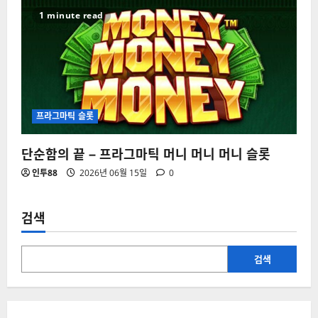
1 minute read
프라그마틱 슬롯
단순함의 끝 – 프라그마틱 머니 머니 머니 슬롯
인투88
2026년 06월 15일
0
검색
검색