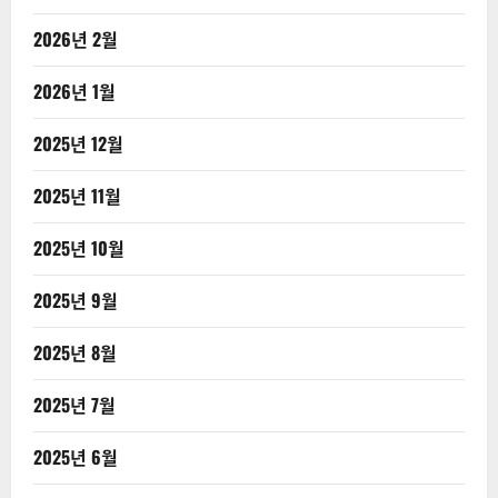
2026년 2월
2026년 1월
2025년 12월
2025년 11월
2025년 10월
2025년 9월
2025년 8월
2025년 7월
2025년 6월