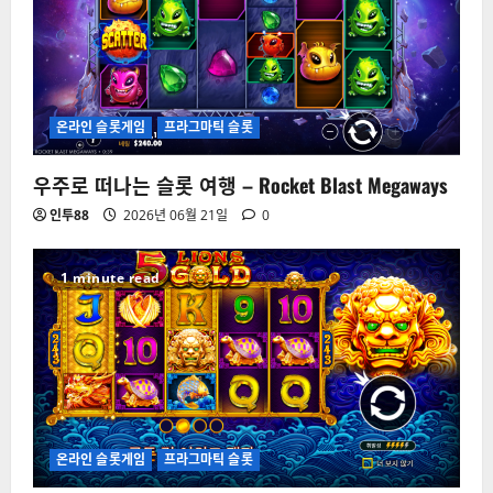
온라인 슬롯게임
프라그마틱 슬롯
우주로 떠나는 슬롯 여행 – Rocket Blast Megaways
인투88
2026년 06월 21일
0
1 minute read
온라인 슬롯게임
프라그마틱 슬롯