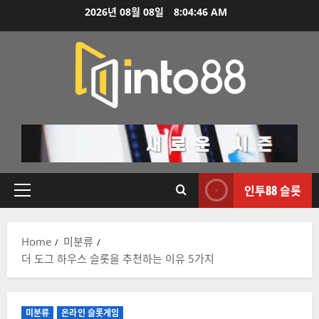
2026년 08월 08일
8:04:46 AM
인투88 슬롯
Home
미분류
더 도그 하우스 슬롯을 추천하는 이유 5가지
미분류
온라인 슬롯게임