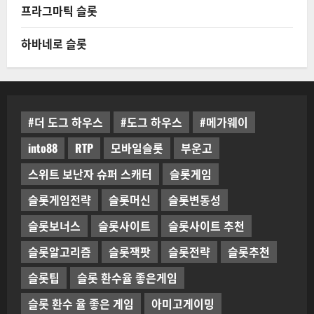
프라그마틱 슬롯
하바네로 슬롯
#더 도그 하우스
#도그 하우스
#메가웨이
into88
RTP
모바일슬롯
부운고
스위트 보난자 슈퍼 스캐터
슬롯게임
슬롯게임전략
슬롯머신
슬롯변동성
슬롯보너스
슬롯사이트
슬롯사이트 추천
슬롯알고리즘
슬롯잭팟
슬롯전략
슬롯추천
슬롯팁
슬롯 환수율 좋은게임
슬롯 환수 율 좋은 게임
아미고게이밍