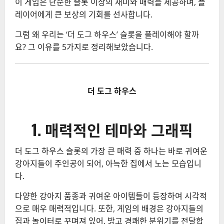
이 게임은 단순한 슬롯 이상의 재미와 매력을 제공하며, 플
레이어에게 큰 보상의 기회를 선사합니다.
그럼 왜 우리는 ‘더 도그 하우스’ 슬롯을 플레이해야 할까
요? 그 이유를 5가지로 정리해보았습니다.
더 도그 하우스
1. 매력적인 테마와 그래픽
더 도그 하우스 슬롯의 가장 큰 매력 중 하나는 바로 귀여운
강아지들이 주인공이 되어, 아늑한 집에서 노는 모습입니
다.
다양한 강아지 품종과 귀여운 아이템들이 등장하여 시각적
으로 매우 매력적입니다. 또한, 게임의 배경은 강아지들의
집과 놀이터로 꾸며져 있어, 밝고 경쾌한 분위기를 전달합