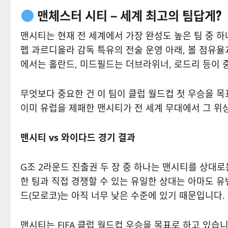
맨체스터 시티 – 세계 최고의 팀답게?
맨시티는 현재 전 세계에서 가장 완성도 높은 팀 중 하
펩 과르디올라 감독 특유의 전술 운영 아래, 볼 점유율
에서는 홀란드, 미드필드는 더브라위너, 로드리 등이 
무엇보다 중요한 건 이 팀이 클럽 월드컵 첫 우승을 목
이미 유럽을 제패한 맨시티가 전 세계 무대에서 그 위
맨시티 vs 와이다드 경기 결과
G조 2라운드 진출권 두 장 중 하나는 맨시티를 상대로
한 팀과 직접 경쟁할 수 있는 유일한 상대는 아마도 유
드(모로코)는 아직 너무 낮은 수준에 있기 때문입니다.
맨시티는 FIFA 클럽 월드컵 우승을 목표로 하고 있습니