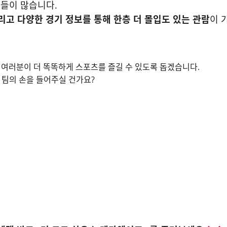
기들이 많습니다.
리고 다양한 경기 정보를 통해 한층 더 몰입도 있는 관람
이 
 여러분이 더 똑똑하게 스포츠를 즐길 수 있도록 돕겠습니다.
느 팀의 손을 들어주실 건가요?