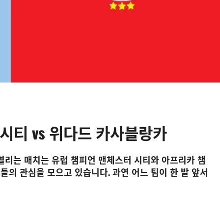
시티 vs 위다드 카사블랑카
 열리는 매치는 유럽 챔피언
맨체스터 시티
와 아프리카 챔
팬들의 관심을 모으고 있습니다. 과연 어느 팀이 한 발 앞서