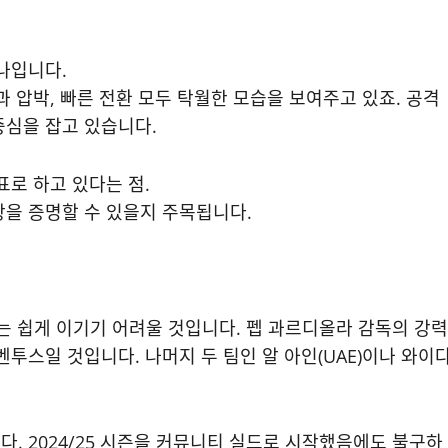
나입니다.
과 압박, 빠른 전환 모두 탁월한 모습을 보여주고 있죠. 공격
중심을 잡고 있습니다.
표로 하고 있다는 점.
상을 증명할 수 있을지 주목됩니다.
는 쉽게 이기기 어려울 것입니다. 펩 과르디올라 감독의 강력
벤투스일 것입니다. 나머지 두 팀인 알 아인(UAE)이나 와이
다. 2024/25 시즌을 커뮤니티 실드로 시작했음에도 불구하