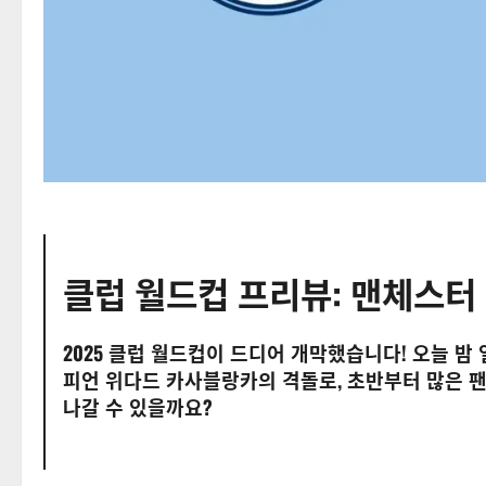
클럽 월드컵 프리뷰: 맨체스터 
2025 클럽 월드컵이 드디어 개막했습니다! 오늘 밤
피언
위다드 카사블랑카
의 격돌로, 초반부터 많은 
나갈 수 있을까요?