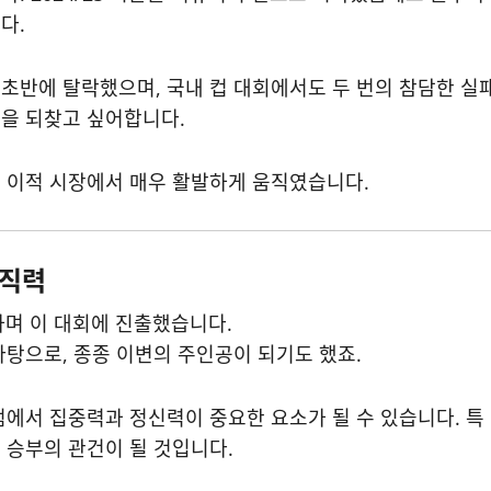
다.
초반에 탈락했으며, 국내 컵 대회에서도 두 번의 참담한 실
성을 되찾고 싶어합니다.
 이적 시장에서 매우 활발하게 움직였습니다.
조직력
하며 이 대회에 진출했습니다.
바탕으로, 종종 이변의 주인공이 되기도 했죠.
점에서 집중력과 정신력이 중요한 요소가 될 수 있습니다. 특
 승부의 관건이 될 것입니다.