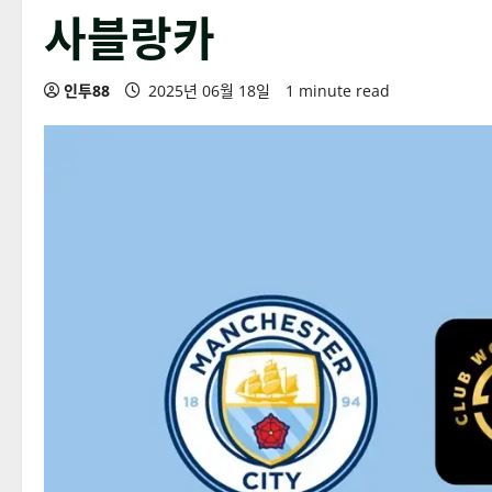
사블랑카
인투88
2025년 06월 18일
1 minute read