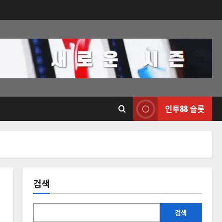
인투88 슬롯
검색
검색