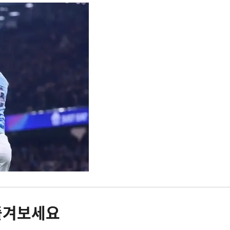
 즐겨보세요