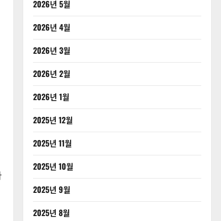
2026년 5월
2026년 4월
2026년 3월
2026년 2월
2026년 1월
2025년 12월
2025년 11월
2025년 10월
다
2025년 9월
2025년 8월