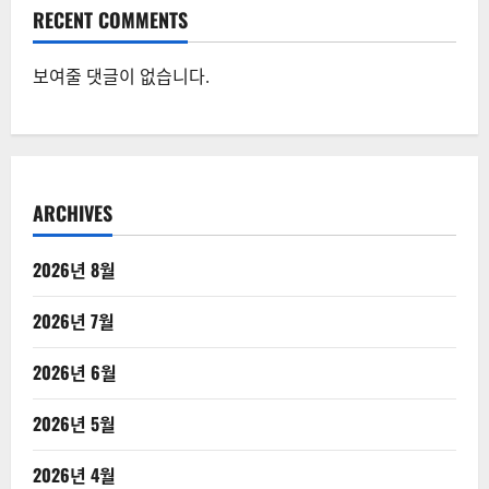
RECENT COMMENTS
보여줄 댓글이 없습니다.
ARCHIVES
2026년 8월
2026년 7월
2026년 6월
2026년 5월
2026년 4월