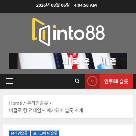
2026년 08월 06일
4:04:59 AM
인투88 슬롯
Home
온라인슬롯
버팔로 킹 언테임드 메가웨이 슬롯 소개
온라인슬롯
프라그마틱 슬롯