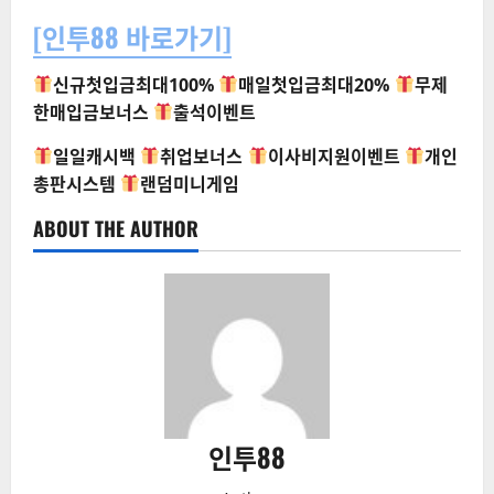
[인투88 바로가기]
신규첫입금최대100%
매일첫입금최대20%
무제
한매입금보너스
출석이벤트
일일캐시백
취업보너스
이사비지원이벤트
개인
총판시스템
랜덤미니게임
ABOUT THE AUTHOR
인투88