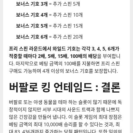
보너스 기호 3개
= 추가 스핀 5개
보너스 기호 4개
= 추가 스핀 10개
보너스 기호 5개
= 추가 스핀 15개
보너스 기호 6개
= 추가 스핀 20개
프리 스핀 라운드에서 와일드 기호는 각각 3, 4, 5, 6개가
적중할 때마다 2배, 5배, 15배, 100배의 배당
을 부여합니
다. 마지막으로 베팅 금액의 100배를 지불하면 프리 스핀
구매도 가능하며 4개 이상의 보너스 기호를 보장합니다.
버팔로 킹 언테임드 : 결론
버팔로 또는 야생 동물을 테마 하는 슬롯이 많기 때문에 독
창적이지 않지만 서부 시대의 사운드 트랙과 함께 나쁘지
않은 긴장감을 만들어 냅니다. 이 슬롯 게임의 최대 장점은
베팅 금액의 최대 10,000배 승리를 할 수 있다는 것과, 최
대 83, 436개까지 증가하는 당첨 패턴입니다. 또한 임의의