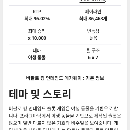
RTP
페이라인
최대 96.02%
최대 86,463개
최대 승리
변동성
x 10,000
높음
테마
릴 구조
야생 동물
6 x 7
버팔로 킹 언테임드 메가웨이 : 기본 정보
테마 및 스토리
버팔로 킹 언테임드 슬롯 게임은 야생 동물을 기반으로 합
니다. 프라그마틱에서 야생 동물을 기반으로 제작된 슬롯은
많으며 별반 다르지 않은 기호와 비주얼을 보여줍니다. 게