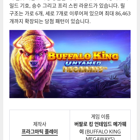
일드 기호, 승수 그리고 프리 스핀 라운드가 있습니다. 릴
구조는 가로 6개, 세로 7개로 이루어져 있으며 최대 86,463
개까지 확장되는 당첨 패턴이 있습니다.
게임 이름
제작사
버팔로 킹 언테임드
메가웨
프라그마틱 플레이
이
(
BUFFALO KING
MEGAWAYS
)