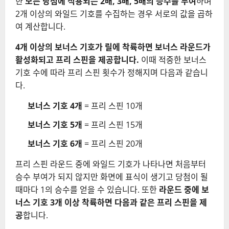
한
모든 당첨에 적용되는 2배, 3배, 5배의 승수를 부여
하며
2개 이상의 와일드 기호를 수집하는 경우 서로의 값을 곱하
여 계산합니다.
4개 이상의 보너스 기호가 릴에 착륙하면 보너스 라운드가
활성화되고 프리 스핀을 제공합니다.
이때 적중한 보너스
기호 수에 따라 프리 스핀 횟수가 정해지며 다음과 같습니
다.
보너스 기호 4개
= 프리 스핀 10개
보너스 기호 5개
= 프리 스핀 15개
보너스 기호 6개
= 프리 스핀 20개
프리 스핀 라운드 중에 와일드 기호가 나타나면 처음부터
승수 부여가 되지 않지만 화면에 표식이 생기고 당첨이 될
때마다 1의 승수를 얻을 수 있습니다. 또한
라운드 중에 보
너스 기호 3개 이상 착륙하면 다음과 같은 프리 스핀을 제
공
합니다.