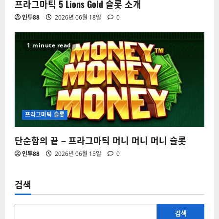
프라그마틱 5 Lions Gold 슬롯 소개
인투88
2026년 06월 18일
0
1 minute read
프라그마틱 슬롯
단순함의 끝 – 프라그마틱 머니 머니 머니 슬롯
인투88
2026년 06월 15일
0
검색
검색