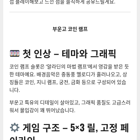
접 플레이해보고 느낀 점을 솔직하게 공유드릴게요.
부운고 코인 램프
첫 인상 – 테마와 그래픽
코인 램프 슬롯은 ‘알라딘의 마법 램프’에서 영감을 받은 듯
한 테마예요. 배경음악은 중동풍 멜로디가 흘러나오고, 상
징들은 코인, 지니 램프, 궁전, 금화 등으로 구성되어 있습
니다.
부운고 특유의 디테일이 살아있고, 그래픽 품질도 고급스러
워서 몰입감이 꽤 뛰어났습니다.
게임 구조 – 5×3 릴, 고정 페