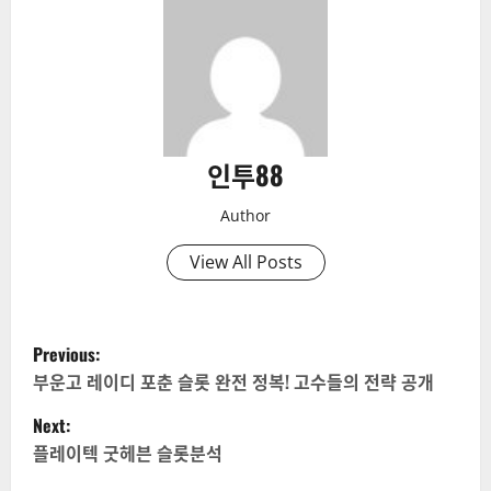
인투88
Author
View All Posts
Previous:
부운고 레이디 포춘 슬롯 완전 정복! 고수들의 전략 공개
Next:
플레이텍 굿헤븐 슬롯분석