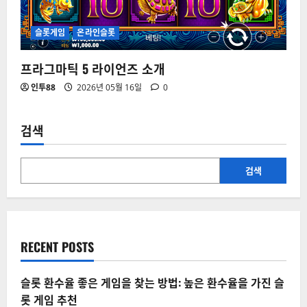
슬롯게임
온라인슬롯
프라그마틱 5 라이언즈 소개
인투88
2026년 05월 16일
0
검색
검색
RECENT POSTS
슬롯 환수율 좋은 게임을 찾는 방법: 높은 환수율을 가진 슬
롯 게임 추천