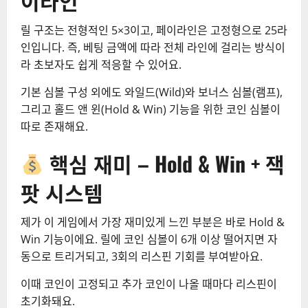
이라인
릴 구조는 전형적인 5×3이고, 페이라인은 고정형으로 25라
인입니다. 즉, 베팅 금액에 따라 전체 라인에 걸리는 방식이
라 초보자도 쉽게 적응할 수 있어요.
기본 심볼 구성 외에도 와일드(Wild)와 보너스 심볼(램프),
그리고 홀드 앤 윈(Hold & Win) 기능을 위한 코인 심볼이
따로 존재해요.
핵심 재미 – Hold & Win + 잭
팟 시스템
제가 이 게임에서 가장 재미있게 느낀 부분은 바로 Hold &
Win 기능이에요. 릴에 코인 심볼이 6개 이상 떨어지면 자
동으로 트리거되고, 3회의 리스핀 기회를 부여받아요.
이때 코인이 고정되고 추가 코인이 나올 때마다 리스핀이
초기화돼요.