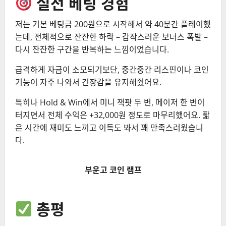
실전 베팅 경험
저는 기본 베팅금 200원으로 시작해서 약 40분간 플레이했
는데, 전체적으로 잔잔한 하락 – 갑작스러운 보너스 폭발 –
다시 잔잔한 구간을 반복하는 느낌이었습니다.
급격하게 자금이 소모되기보단, 중간중간 리스핀이나 코인
기능이 자주 나와서 긴장감을 유지해줬어요.
특히나 Hold & Win에서 미니 잭팟 두 번, 메이저 한 번이
터지면서 전체 수익은 +32,000원 정도로 마무리했어요. 짧
은 시간에 재미도 느끼고 이득도 봐서 꽤 만족스러웠습니
다.
부운고 코인 램프
총평