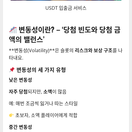
USDT 입출금 서비스
변동성이란? – ‘당첨 빈도와 당첨 금
액의 밸런스’
**변동성(Volatility)**은 슬롯의
리스크와 보상 구조
를 나
타내요.
변동성의 세 가지 유형
낮은 변동성
자주 당첨
되지만,
소액
이 많음
예: 매번 조금씩 잃거나 따는 스타일
초보자, 소액 플레이어에게 적합
중간 변동성