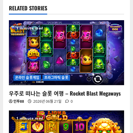
RELATED STORIES
1 minute read
온라인 슬롯게임
프라그마틱 슬롯
우주로 떠나는 슬롯 여행 – Rocket Blast Megaways
인투88
2026년 06월 21일
0
1 minute read