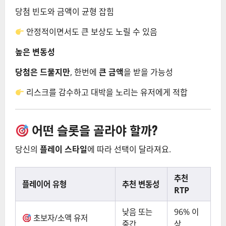
당첨 빈도와 금액이 균형 잡힘
안정적이면서도 큰 보상도 노릴 수 있음
높은 변동성
당첨은 드물지만
, 한번에
큰 금액
을 받을 가능성
리스크를 감수하고 대박을 노리는 유저에게 적합
어떤 슬롯을 골라야 할까?
당신의
플레이 스타일
에 따라 선택이 달라져요.
추천
플레이어 유형
추천 변동성
RTP
낮음 또는
96% 이
초보자/소액 유저
중간
상