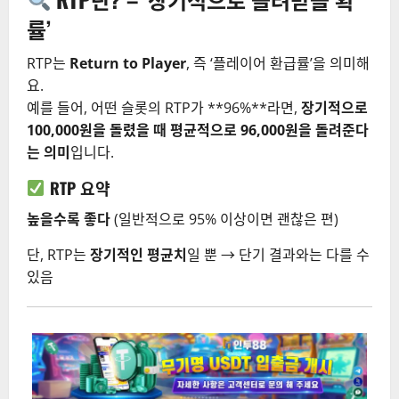
률’
RTP는
Return to Player
, 즉 ‘플레이어 환급률’을 의미해
요.
예를 들어, 어떤 슬롯의 RTP가 **96%**라면,
장기적으로
100,000원을 돌렸을 때 평균적으로 96,000원을 돌려준다
는 의미
입니다.
RTP 요약
높을수록 좋다
(일반적으로 95% 이상이면 괜찮은 편)
단, RTP는
장기적인 평균치
일 뿐 → 단기 결과와는 다를 수
있음