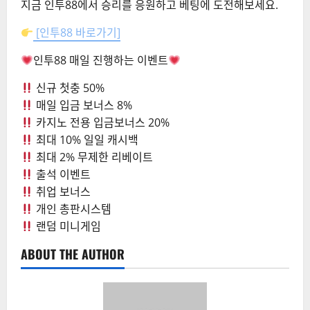
지금 인투88에서 승리를 응원하고 베팅에 도전해보세요.
[인투88 바로가기]
인투88 매일 진행하는 이벤트
신규 첫충 50%
매일 입금 보너스 8%
카지노 전용 입금보너스 20%
최대 10% 일일 캐시백
최대 2% 무제한 리베이트
출석 이벤트
취업 보너스
개인 총판시스템
랜덤 미니게임
ABOUT THE AUTHOR