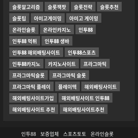
슬롯알고리즘
슬롯잭팟
슬롯전략
슬롯추천
슬롯팁
아미고게이밍
아미고 게이밍
온라인슬롯
온라인카지노
인투88
인투88 먹튀
인투88 생바
인투88 해외배팅사이트
인투88스포츠
인투88카지노
카지노사이트
프라그마틱
프라그마틱슬롯
프라그마틱 슬롯
프라그마틱 플레이
플레이텍
해외배팅사이트
해외배팅사이트가입
해외배팅사이트 인투88
해외배팅사이트 추천
해외배팅사이트추천
인투88
보증업체
스포츠토토
온라인슬롯