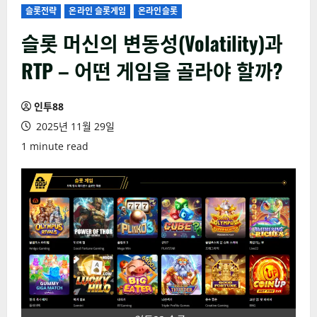
슬롯전략
온라인 슬롯게임
온라인슬롯
슬롯 머신의 변동성(Volatility)과
RTP – 어떤 게임을 골라야 할까?
인투88
2025년 11월 29일
1 minute read