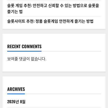
슬롯 게임 추천: 안전하고 신뢰할 수 있는 방법으로 슬롯을
즐기는 법
슬롯사이트 추천: 정품 슬롯게임 안전하게 즐기는 방법
RECENT COMMENTS
보여줄 댓글이 없습니다.
ARCHIVES
2026년 8월