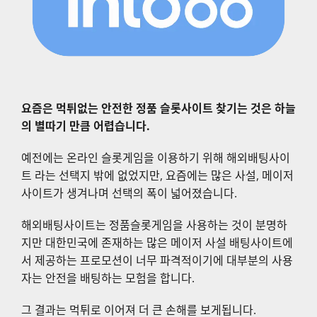
요즘은 먹튀없는 안전한 정품 슬롯사이트 찾기는 것은 하늘
의 별따기 만큼 어렵습니다.
예전에는 온라인 슬롯게임을 이용하기 위해 해외배팅사이
트 라는 선택지 밖에 없었지만, 요즘에는 많은 사설, 메이저
사이트가 생겨나며 선택의 폭이 넓어졌습니다.
해외배팅사이트는 정품슬롯게임을 사용하는 것이 분명하
지만 대한민국에 존재하는 많은 메이저 사설 배팅사이트에
서 제공하는 프로모션이 너무 파격적이기에 대부분의 사용
자는 안전을 배팅하는 모험을 합니다.
그 결과는 먹튀로 이어져 더 큰 손해를 보게됩니다.