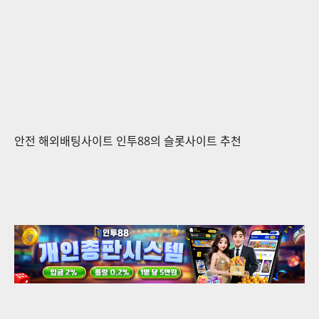
안전 해외배팅사이트 인투88의 슬롯사이트 추천