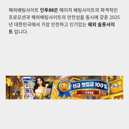
해외배팅사이트
인투88은
메이저 배팅사이트의 파격적인
프로모션과 해외배팅사이트의 안전성을 동시에 갖춘 2025
년 대한민국에서 가장 안전하고 인기있는
해외 슬롯사이
트
입니다.