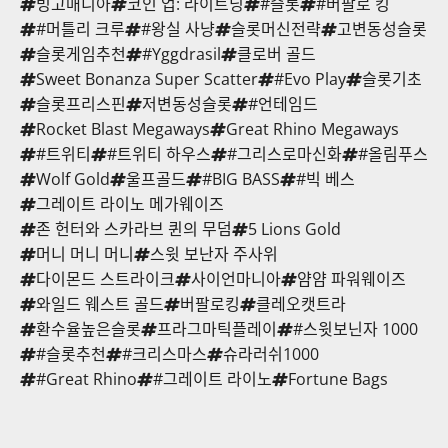
빙고매니아
코인 업: 라이트닝
#슬롯
#버팔로 킹
#머틀리 크루
#왕실 사냥
슬롯머신전략
고변동성슬롯
슬롯게임추천
#Yggdrasil
클로버 골드
Sweet Bonanza Super Scatter
#Evo Play
슬롯기초
슬롯프리스핀
저변동성슬롯
#언테임드
Rocket Blast Megaways
Great Rhino Megaways
#트위티
#트위티 하우스
#그리스로마신화
#올림푸스
Wolf Gold
울프골드
#BIG BASS
#빅 베스
그레이트 라이노 메가웨이즈
존 헌터와 스카라브 퀸의 무덤
5 Lions Gold
머니 머니 머니
스윗 보난자 주사위
다이몬드 스트라이크
사이언마니아
얌얌 파워웨이즈
와일드 웨스트 골드
버팔로킹
클레오캣트라
환수율높은슬롯
프라그마틱플레이
#스윗보닌자 1000
#슬롯추천
#크리스마스
슈라러쉬1000
#Great Rhino
#그레이트 라이노
Fortune Bags