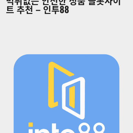
먹튀없는 안전한 정품 슬롯사이
트 추천 – 인투88