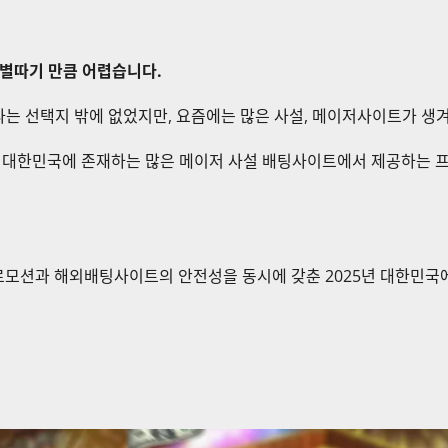
 별따기 만큼 어렵습니다.
는 선택지 밖에 없었지만, 요즘에는 많은 사설, 메이저사이트가 생
대한민국에 존재하는 많은 메이저 사설 배팅사이트에서 제공하는 프
모션과 해외배팅사이트의 안전성을 동시에 갖춘 2025년 대한민국