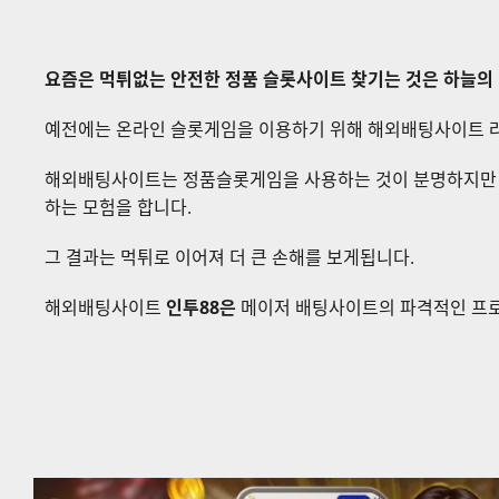
요즘은 먹튀없는 안전한 정품 슬롯사이트 찾기는 것은 하늘의
예전에는 온라인 슬롯게임을 이용하기 위해 해외배팅사이트 라
해외배팅사이트는 정품슬롯게임을 사용하는 것이 분명하지만 
하는 모험을 합니다.
그 결과는 먹튀로 이어져 더 큰 손해를 보게됩니다.
해외배팅사이트
인투88은
메이저 배팅사이트의 파격적인 프로