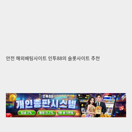
안전 해외배팅사이트 인투88의 슬롯사이트 추천