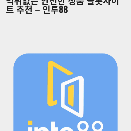
먹튀없는 안전한 정품 슬롯사이
트 추천 – 인투88