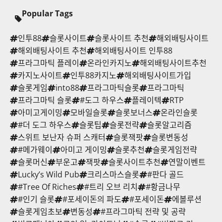
Popular Tags
인투88
슬롯사이트
슬롯사이트 추천
해외배팅사이트
해외배팅사이트 추천
해외배팅사이트 인투88
프라그마틱 플레이
온라인카지노
해외배팅사이트추천
카지노사이트
인투88카지노
해외배팅사이트가입
슬롯게임
into88
프라그마틱슬롯
프라그마틱
프라그마틱 슬롯
#도그 하우스
플레이텍
RTP
아미고게이밍
모바일슬롯
슬롯보너스
온라인슬롯
#더 도그 하우스
슬롯팁
슬롯전략
슬롯알고리즘
스위트 보난자 슈퍼 스캐터
슬롯잭팟
슬롯변동성
#메가웨이
아미고 게이밍
슬롯추천
슬롯게임전략
슬롯머신
부운고
잭팟
슬롯사이트추천
연말이벤트
Lucky’s Wild Pub
크리스마스슬롯
#판다 골드
#Tree Of Riches
#트리 오브 리치
#황금나무
#인기 슬롯
#포세이돈의 파도
#포세이돈
에볼루션
슬롯게임초보
변동성
#프라그마틱 전략 및 공략