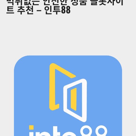
먹튀없는 안전한 정품 슬롯사이
트 추천 – 인투88