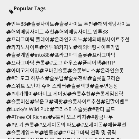
Popular Tags
인투88
슬롯사이트
슬롯사이트 추천
해외배팅사이트
해외배팅사이트 추천
해외배팅사이트 인투88
프라그마틱 플레이
온라인카지노
해외배팅사이트추천
카지노사이트
인투88카지노
해외배팅사이트가입
슬롯게임
into88
프라그마틱슬롯
프라그마틱
프라그마틱 슬롯
#도그 하우스
플레이텍
RTP
아미고게이밍
모바일슬롯
슬롯보너스
온라인슬롯
#더 도그 하우스
슬롯팁
슬롯전략
슬롯알고리즘
스위트 보난자 슈퍼 스캐터
슬롯잭팟
슬롯변동성
#메가웨이
아미고 게이밍
슬롯추천
슬롯게임전략
슬롯머신
부운고
잭팟
슬롯사이트추천
연말이벤트
Lucky’s Wild Pub
크리스마스슬롯
#판다 골드
#Tree Of Riches
#트리 오브 리치
#황금나무
#인기 슬롯
#포세이돈의 파도
#포세이돈
에볼루션
슬롯게임초보
변동성
#프라그마틱 전략 및 공략