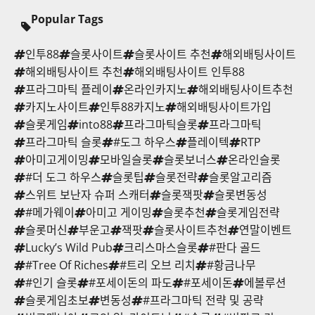
Popular Tags
인투88
슬롯사이트
슬롯사이트 추천
해외배팅사이트
해외배팅사이트 추천
해외배팅사이트 인투88
프라그마틱 플레이
온라인카지노
해외배팅사이트추천
카지노사이트
인투88카지노
해외배팅사이트가입
슬롯게임
into88
프라그마틱슬롯
프라그마틱
프라그마틱 슬롯
#도그 하우스
플레이텍
RTP
아미고게이밍
모바일슬롯
슬롯보너스
온라인슬롯
#더 도그 하우스
슬롯팁
슬롯전략
슬롯알고리즘
스위트 보난자 슈퍼 스캐터
슬롯잭팟
슬롯변동성
#메가웨이
아미고 게이밍
슬롯추천
슬롯게임전략
슬롯머신
부운고
잭팟
슬롯사이트추천
연말이벤트
Lucky’s Wild Pub
크리스마스슬롯
#판다 골드
#Tree Of Riches
#트리 오브 리치
#황금나무
#인기 슬롯
#포세이돈의 파도
#포세이돈
에볼루션
슬롯게임초보
변동성
#프라그마틱 전략 및 공략