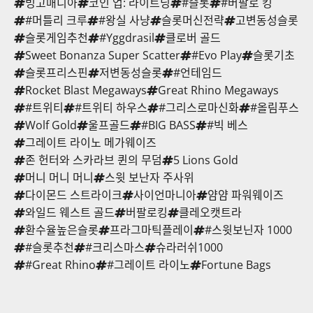
빙고매니아
코인 업: 라이트닝
#슬롯
#버팔로 킹
#머틀리 크루
#왕실 사냥
슬롯머신전략
고변동성슬롯
슬롯게임추천
#Yggdrasil
클로버 골드
Sweet Bonanza Super Scatter
#Evo Play
슬롯기초
슬롯프리스핀
저변동성슬롯
#언테임드
Rocket Blast Megaways
Great Rhino Megaways
#트위티
#트위티 하우스
#그리스로마신화
#올림푸스
Wolf Gold
울프골드
#BIG BASS
#빅 베스
그레이트 라이노 메가웨이즈
존 헌터와 스카라브 퀸의 무덤
5 Lions Gold
머니 머니 머니
스윗 보난자 주사위
다이몬드 스트라이크
사이언마니아
얌얌 파워웨이즈
와일드 웨스트 골드
버팔로킹
클레오캣트라
환수율높은슬롯
프라그마틱플레이
#스윗보닌자 1000
#슬롯추천
#크리스마스
슈라러쉬1000
#Great Rhino
#그레이트 라이노
Fortune Bags