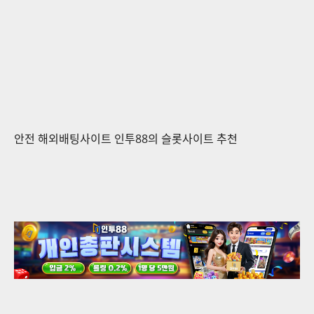
안전 해외배팅사이트 인투88의 슬롯사이트 추천