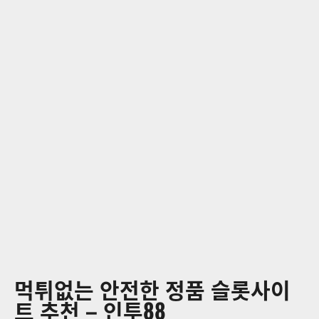
먹튀없는 안전한 정품 슬롯사이
트 추천 – 인투88