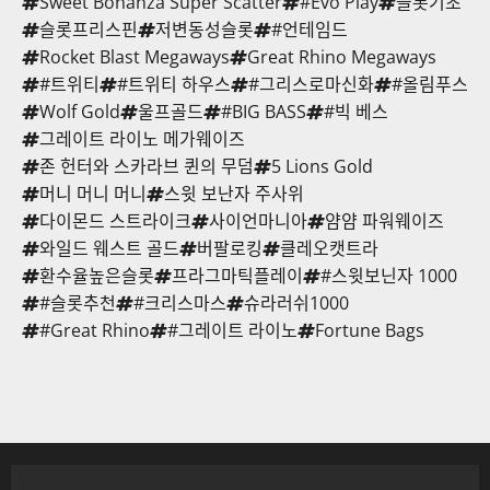
Sweet Bonanza Super Scatter
#Evo Play
슬롯기초
슬롯프리스핀
저변동성슬롯
#언테임드
Rocket Blast Megaways
Great Rhino Megaways
#트위티
#트위티 하우스
#그리스로마신화
#올림푸스
Wolf Gold
울프골드
#BIG BASS
#빅 베스
그레이트 라이노 메가웨이즈
존 헌터와 스카라브 퀸의 무덤
5 Lions Gold
머니 머니 머니
스윗 보난자 주사위
다이몬드 스트라이크
사이언마니아
얌얌 파워웨이즈
와일드 웨스트 골드
버팔로킹
클레오캣트라
환수율높은슬롯
프라그마틱플레이
#스윗보닌자 1000
#슬롯추천
#크리스마스
슈라러쉬1000
#Great Rhino
#그레이트 라이노
Fortune Bags