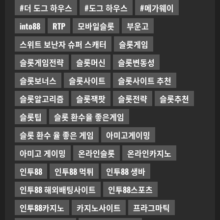
#더 도그 하우스
#도그 하우스
#메가웨이
into88
RTP
모바일슬롯
부운고
스위트 보난자 슈퍼 스캐터
슬롯게임
슬롯게임전략
슬롯머신
슬롯변동성
슬롯보너스
슬롯사이트
슬롯사이트 추천
슬롯알고리즘
슬롯잭팟
슬롯전략
슬롯추천
슬롯팁
슬롯 환수율 좋은게임
슬롯 환수 율 좋은 게임
아미고게이밍
아미고 게이밍
온라인슬롯
온라인카지노
인투88
인투88 먹튀
인투88 생바
인투88 해외배팅사이트
인투88스포츠
인투88카지노
카지노사이트
프라그마틱