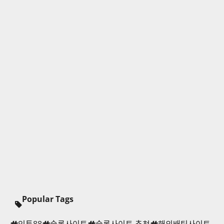
Popular Tags
인투88
슬롯사이트
슬롯사이트 추천
해외배팅사이트