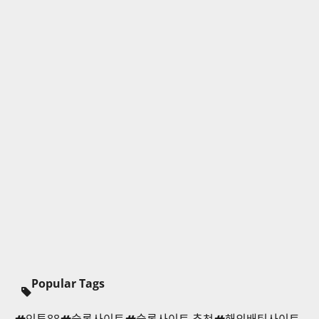
Popular Tags