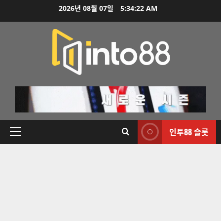
2026년 08월 07일
5:34:23 AM
인투88 슬롯