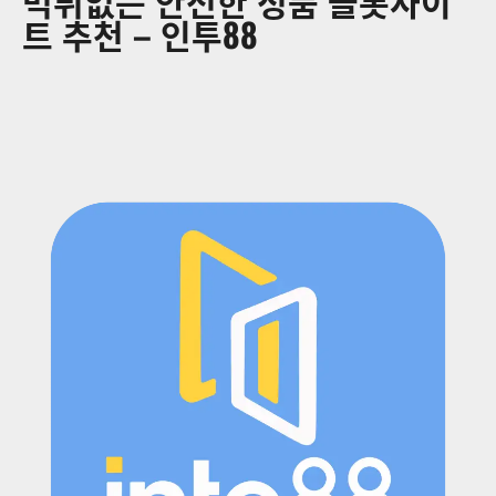
먹튀없는 안전한 정품 슬롯사이
트 추천 – 인투88