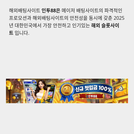
해외배팅사이트
인투88은
메이저 배팅사이트의 파격적인
프로모션과 해외배팅사이트의 안전성을 동시에 갖춘 2025
년 대한민국에서 가장 안전하고 인기있는
해외 슬롯사이
트
입니다.