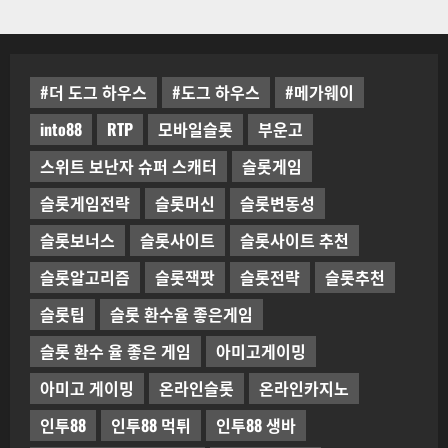
#더 도그 하우스
#도그 하우스
#메가웨이
into88
RTP
모바일슬롯
부운고
스위트 보난자 슈퍼 스캐터
슬롯게임
슬롯게임전략
슬롯머신
슬롯변동성
슬롯보너스
슬롯사이트
슬롯사이트 추천
슬롯알고리즘
슬롯잭팟
슬롯전략
슬롯추천
슬롯팁
슬롯 환수율 좋은게임
슬롯 환수 율 좋은 게임
아미고게이밍
아미고 게이밍
온라인슬롯
온라인카지노
인투88
인투88 먹튀
인투88 생바