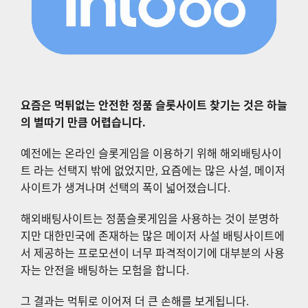
요즘은 먹튀없는 안전한 정품 슬롯사이트 찾기는 것은 하늘
의 별따기 만큼 어렵습니다.
예전에는 온라인 슬롯게임을 이용하기 위해 해외배팅사이
트 라는 선택지 밖에 없었지만, 요즘에는 많은 사설, 메이저
사이트가 생겨나며 선택의 폭이 넓어졌습니다.
해외배팅사이트는 정품슬롯게임을 사용하는 것이 분명하
지만 대한민국에 존재하는 많은 메이저 사설 배팅사이트에
서 제공하는 프로모션이 너무 파격적이기에 대부분의 사용
자는 안전을 배팅하는 모험을 합니다.
그 결과는 먹튀로 이어져 더 큰 손해를 보게됩니다.