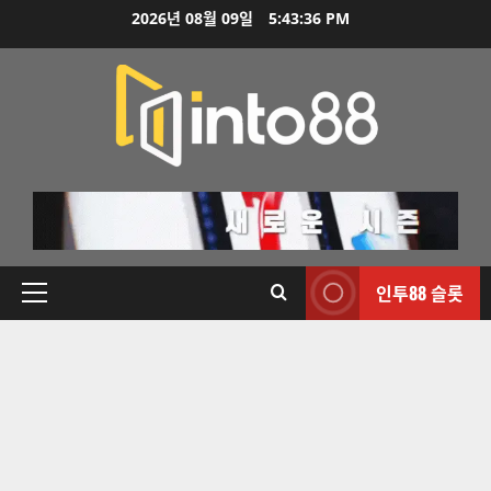
2026년 08월 09일
5:43:37 PM
인투88 슬롯