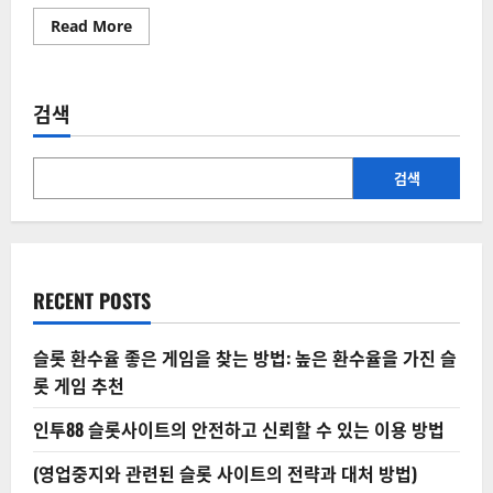
Read More
검색
검색
RECENT POSTS
슬롯 환수율 좋은 게임을 찾는 방법: 높은 환수율을 가진 슬
롯 게임 추천
인투88 슬롯사이트의 안전하고 신뢰할 수 있는 이용 방법
(영업중지와 관련된 슬롯 사이트의 전략과 대처 방법)