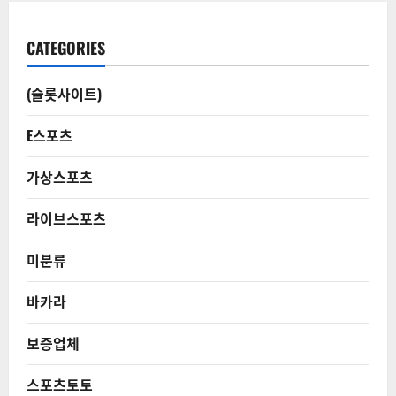
CATEGORIES
(슬롯사이트)
E스포츠
가상스포츠
라이브스포츠
미분류
바카라
보증업체
스포츠토토