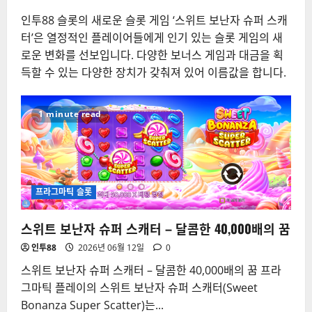
인투88 슬롯의 새로운 슬롯 게임 ‘스위트 보난자 슈퍼 스캐
터’은 열정적인 플레이어들에게 인기 있는 슬롯 게임의 새
로운 변화를 선보입니다. 다양한 보너스 게임과 대금을 획
득할 수 있는 다양한 장치가 갖춰져 있어 이름값을 합니다.
1 minute read
프라그마틱 슬롯
스위트 보난자 슈퍼 스캐터 – 달콤한 40,000배의 꿈
인투88
2026년 06월 12일
0
스위트 보난자 슈퍼 스캐터 – 달콤한 40,000배의 꿈 프라
그마틱 플레이의 스위트 보난자 슈퍼 스캐터(Sweet
Bonanza Super Scatter)는...