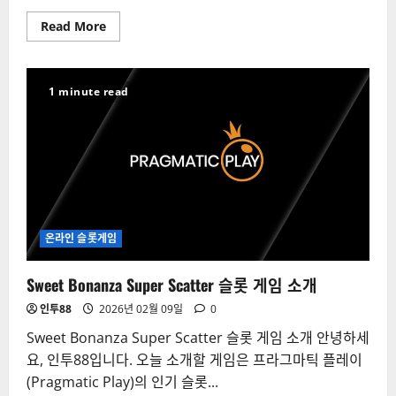
Read More
1 minute read
온라인 슬롯게임
Sweet Bonanza Super Scatter 슬롯 게임 소개
인투88
2026년 02월 09일
0
Sweet Bonanza Super Scatter 슬롯 게임 소개 안녕하세
요, 인투88입니다. 오늘 소개할 게임은 프라그마틱 플레이
(Pragmatic Play)의 인기 슬롯...