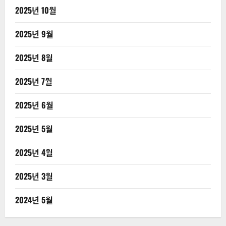
2025년 10월
2025년 9월
2025년 8월
2025년 7월
2025년 6월
2025년 5월
2025년 4월
2025년 3월
2024년 5월