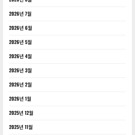
2026년 7월
2026년 6월
2026년 5월
2026년 4월
2026년 3월
2026년 2월
2026년 1월
2025년 12월
2025년 11월