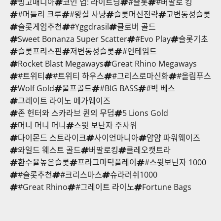
빙고매니아
코인 업: 라이트닝
#슬롯
#버팔로 킹
#머틀리 크루
#왕실 사냥
슬롯머신전략
고변동성슬롯
슬롯게임추천
#Yggdrasil
클로버 골드
Sweet Bonanza Super Scatter
#Evo Play
슬롯기초
슬롯프리스핀
저변동성슬롯
#언테임드
Rocket Blast Megaways
Great Rhino Megaways
#트위티
#트위티 하우스
#그리스로마신화
#올림푸스
Wolf Gold
울프골드
#BIG BASS
#빅 베스
그레이트 라이노 메가웨이즈
존 헌터와 스카라브 퀸의 무덤
5 Lions Gold
머니 머니 머니
스윗 보난자 주사위
다이몬드 스트라이크
사이언마니아
얌얌 파워웨이즈
와일드 웨스트 골드
버팔로킹
클레오캣트라
환수율높은슬롯
프라그마틱플레이
#스윗보닌자 1000
#슬롯추천
#크리스마스
슈라러쉬1000
#Great Rhino
#그레이트 라이노
Fortune Bags