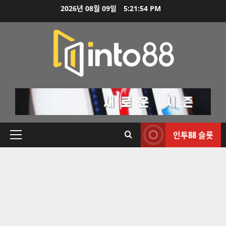
2026년 08월 09일
5:21:55 PM
인투88 슬롯