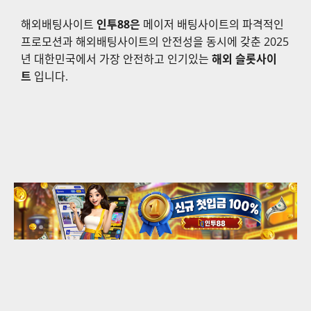
해외배팅사이트
인투88은
메이저 배팅사이트의 파격적인
프로모션과 해외배팅사이트의 안전성을 동시에 갖춘 2025
년 대한민국에서 가장 안전하고 인기있는
해외 슬롯사이
트
입니다.