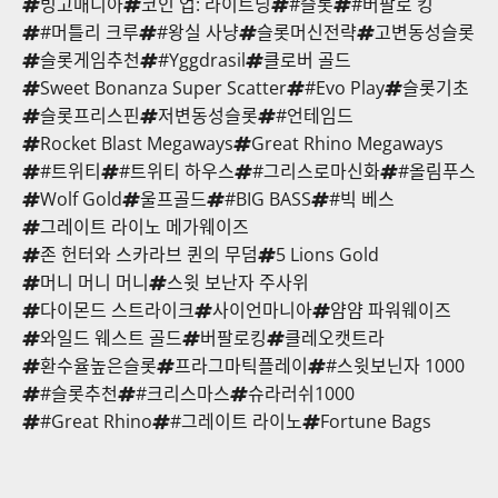
빙고매니아
코인 업: 라이트닝
#슬롯
#버팔로 킹
#머틀리 크루
#왕실 사냥
슬롯머신전략
고변동성슬롯
슬롯게임추천
#Yggdrasil
클로버 골드
Sweet Bonanza Super Scatter
#Evo Play
슬롯기초
슬롯프리스핀
저변동성슬롯
#언테임드
Rocket Blast Megaways
Great Rhino Megaways
#트위티
#트위티 하우스
#그리스로마신화
#올림푸스
Wolf Gold
울프골드
#BIG BASS
#빅 베스
그레이트 라이노 메가웨이즈
존 헌터와 스카라브 퀸의 무덤
5 Lions Gold
머니 머니 머니
스윗 보난자 주사위
다이몬드 스트라이크
사이언마니아
얌얌 파워웨이즈
와일드 웨스트 골드
버팔로킹
클레오캣트라
환수율높은슬롯
프라그마틱플레이
#스윗보닌자 1000
#슬롯추천
#크리스마스
슈라러쉬1000
#Great Rhino
#그레이트 라이노
Fortune Bags