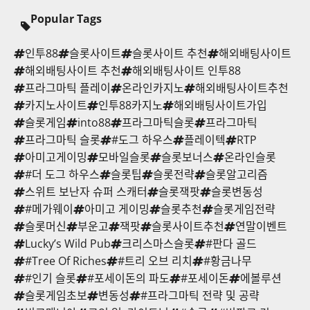
Popular Tags
인투88
슬롯사이트
슬롯사이트 추천
해외배팅사이트
해외배팅사이트 추천
해외배팅사이트 인투88
프라그마틱 플레이
온라인카지노
해외배팅사이트추천
카지노사이트
인투88카지노
해외배팅사이트가입
슬롯게임
into88
프라그마틱슬롯
프라그마틱
프라그마틱 슬롯
#도그 하우스
플레이텍
RTP
아미고게이밍
모바일슬롯
슬롯보너스
온라인슬롯
#더 도그 하우스
슬롯팁
슬롯전략
슬롯알고리즘
스위트 보난자 슈퍼 스캐터
슬롯잭팟
슬롯변동성
#메가웨이
아미고 게이밍
슬롯추천
슬롯게임전략
슬롯머신
부운고
잭팟
슬롯사이트추천
연말이벤트
Lucky’s Wild Pub
크리스마스슬롯
#판다 골드
#Tree Of Riches
#트리 오브 리치
#황금나무
#인기 슬롯
#포세이돈의 파도
#포세이돈
에볼루션
슬롯게임초보
변동성
#프라그마틱 전략 및 공략