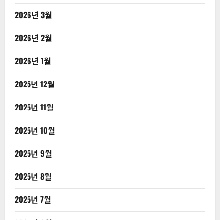
2026년 3월
2026년 2월
2026년 1월
2025년 12월
2025년 11월
2025년 10월
2025년 9월
2025년 8월
2025년 7월