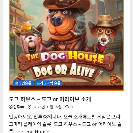
온라인슬롯
프라그마틱 슬롯
도그 하우스 – 도그 or 어라이브 소개
인투88
2026년 01월 19일
0
안녕하세요, 인투88입니다. 오늘 소개해드릴 게임은 프라
그마틱 플레이의 슬롯, 도그 하우스 – 도그 or 어라이브 슬
롯(The Dog House...