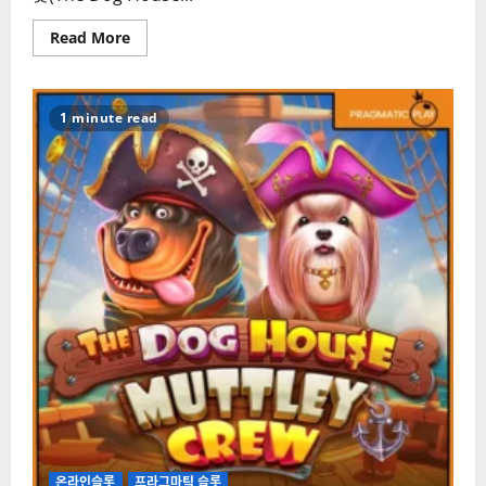
Read More
1 minute read
온라인슬롯
프라그마틱 슬롯