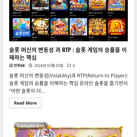
슬롯전략
슬롯 머신의 변동성 과 RTP : 슬롯 게임의 승률을 이
해하는 핵심
인투88
2026년 02월 03일
0
슬롯 머신의 변동성(Volatility)과 RTP(Return to Player):
슬롯 게임의 승률을 이해하는 핵심 온라인 슬롯을 즐기면서
“어떤 슬롯이 더...
Read More
1 minute read