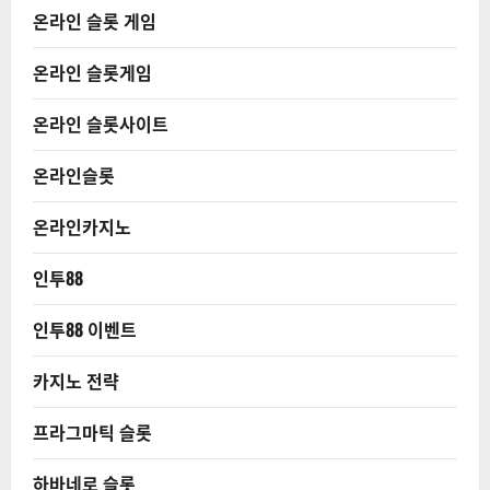
온라인 슬롯 게임
온라인 슬롯게임
온라인 슬롯사이트
온라인슬롯
온라인카지노
인투88
인투88 이벤트
카지노 전략
프라그마틱 슬롯
하바네로 슬롯