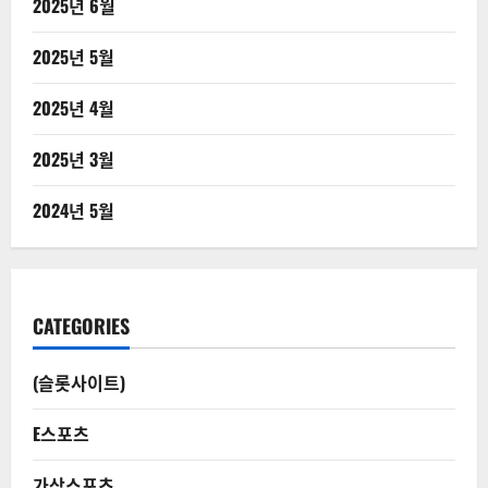
2025년 6월
2025년 5월
2025년 4월
2025년 3월
2024년 5월
CATEGORIES
(슬롯사이트)
E스포츠
가상스포츠