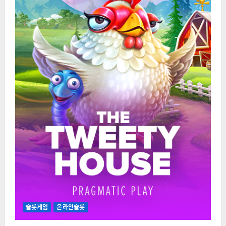
슬롯게임
온라인슬롯