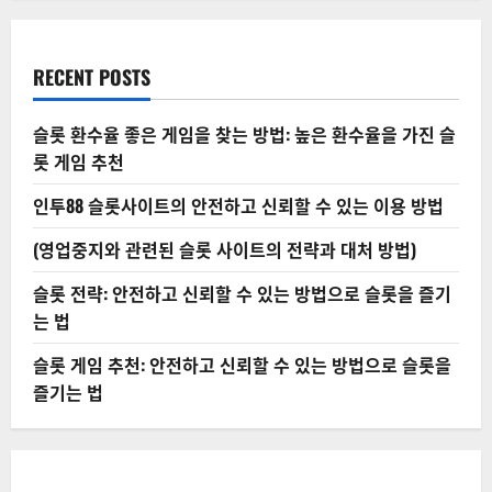
RECENT POSTS
슬롯 환수율 좋은 게임을 찾는 방법: 높은 환수율을 가진 슬
롯 게임 추천
인투88 슬롯사이트의 안전하고 신뢰할 수 있는 이용 방법
(영업중지와 관련된 슬롯 사이트의 전략과 대처 방법)
슬롯 전략: 안전하고 신뢰할 수 있는 방법으로 슬롯을 즐기
는 법
슬롯 게임 추천: 안전하고 신뢰할 수 있는 방법으로 슬롯을
즐기는 법