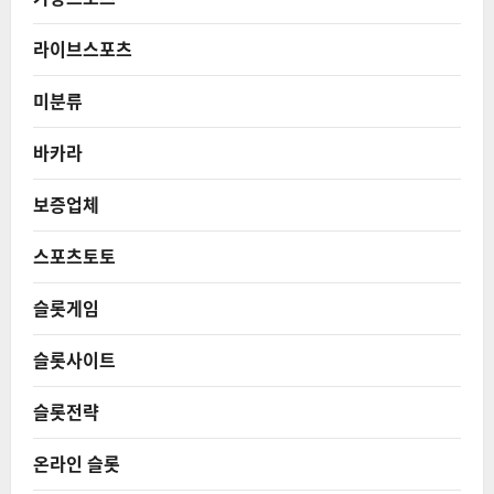
라이브스포츠
미분류
바카라
보증업체
스포츠토토
슬롯게임
슬롯사이트
슬롯전략
온라인 슬롯