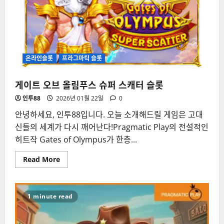
온라인슬롯
프라그마틱 슬롯
게이트 오브 올림푸스 슈퍼 스캐터 슬롯
인투88
2026년 01월 22일
0
안녕하세요, 인투88입니다. 오늘 소개해드릴 게임은 고대
신들의 세계가 다시 깨어난다!Pragmatic Play의 전설적인
히트작 Gates of Olympus가 한층...
Read More
1 minute read