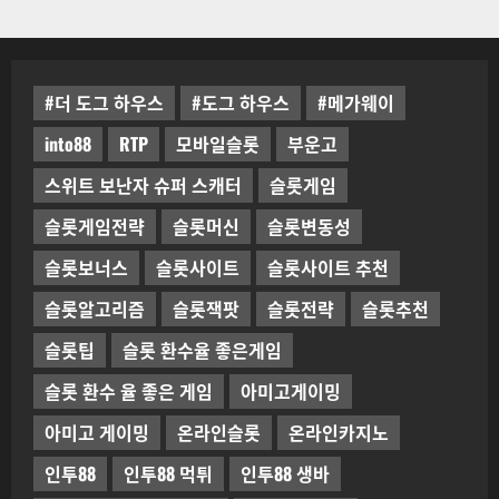
#더 도그 하우스
#도그 하우스
#메가웨이
into88
RTP
모바일슬롯
부운고
스위트 보난자 슈퍼 스캐터
슬롯게임
슬롯게임전략
슬롯머신
슬롯변동성
슬롯보너스
슬롯사이트
슬롯사이트 추천
슬롯알고리즘
슬롯잭팟
슬롯전략
슬롯추천
슬롯팁
슬롯 환수율 좋은게임
슬롯 환수 율 좋은 게임
아미고게이밍
아미고 게이밍
온라인슬롯
온라인카지노
인투88
인투88 먹튀
인투88 생바