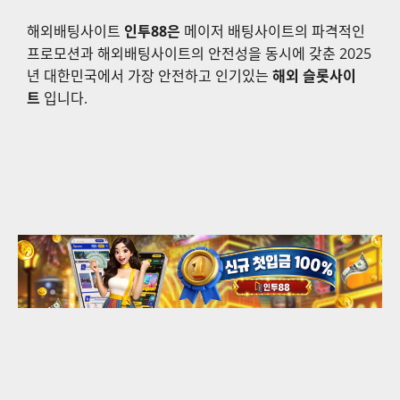
해외배팅사이트
인투88은
메이저 배팅사이트의 파격적인
프로모션과 해외배팅사이트의 안전성을 동시에 갖춘 2025
년 대한민국에서 가장 안전하고 인기있는
해외 슬롯사이
트
입니다.