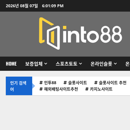
2026년 08월 07일
6:01:10 PM
HOME
보증업체
스포츠토토
온라인슬롯
온
인기 검색
인투88
슬롯사이트
슬롯사이트 추천
어
해외배팅사이트추천
카지노사이트