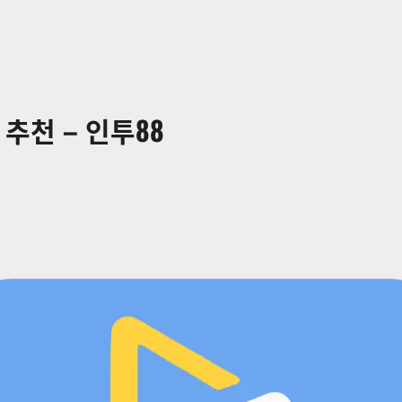
추천 – 인투88