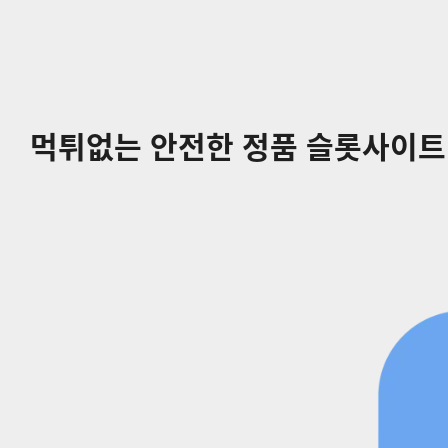
먹튀없는 안전한 정품 슬롯사이트 