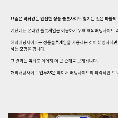
요즘은 먹튀없는 안전한 정품 슬롯사이트 찾기는 것은 하늘의
예전에는 온라인 슬롯게임을 이용하기 위해 해외배팅사이트 라
해외배팅사이트는 정품슬롯게임을 사용하는 것이 분명하지만 
하는 모험을 합니다.
그 결과는 먹튀로 이어져 더 큰 손해를 보게됩니다.
해외배팅사이트
인투88은
메이저 배팅사이트의 파격적인 프로