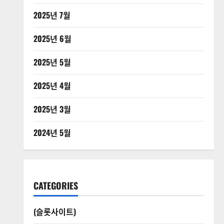
2025년 7월
2025년 6월
2025년 5월
2025년 4월
2025년 3월
2024년 5월
CATEGORIES
(슬롯사이트)