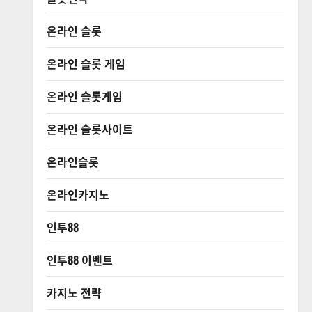
온라인 슬롯
온라인 슬롯 게임
온라인 슬롯게임
온라인 슬롯사이트
온라인슬롯
온라인카지노
인투88
인투88 이벤트
카지노 전략