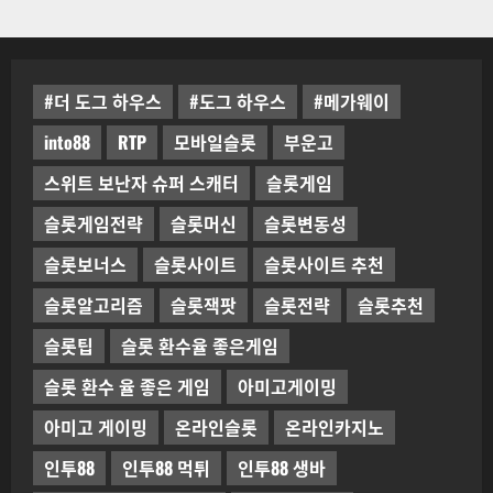
#더 도그 하우스
#도그 하우스
#메가웨이
into88
RTP
모바일슬롯
부운고
스위트 보난자 슈퍼 스캐터
슬롯게임
슬롯게임전략
슬롯머신
슬롯변동성
슬롯보너스
슬롯사이트
슬롯사이트 추천
슬롯알고리즘
슬롯잭팟
슬롯전략
슬롯추천
슬롯팁
슬롯 환수율 좋은게임
슬롯 환수 율 좋은 게임
아미고게이밍
아미고 게이밍
온라인슬롯
온라인카지노
인투88
인투88 먹튀
인투88 생바