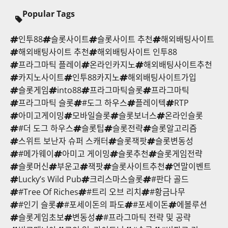
Popular Tags
인투88
슬롯사이트
슬롯사이트 추천
해외배팅사이트
해외배팅사이트 추천
해외배팅사이트 인투88
프라그마틱 플레이
온라인카지노
해외배팅사이트추천
카지노사이트
인투88카지노
해외배팅사이트가입
슬롯게임
into88
프라그마틱슬롯
프라그마틱
프라그마틱 슬롯
#도그 하우스
플레이텍
RTP
아미고게이밍
모바일슬롯
슬롯보너스
온라인슬롯
#더 도그 하우스
슬롯팁
슬롯전략
슬롯알고리즘
스위트 보난자 슈퍼 스캐터
슬롯잭팟
슬롯변동성
#메가웨이
아미고 게이밍
슬롯추천
슬롯게임전략
슬롯머신
부운고
잭팟
슬롯사이트추천
연말이벤트
Lucky’s Wild Pub
크리스마스슬롯
#판다 골드
#Tree Of Riches
#트리 오브 리치
#황금나무
#인기 슬롯
#포세이돈의 파도
#포세이돈
에볼루션
슬롯게임초보
변동성
#프라그마틱 전략 및 공략