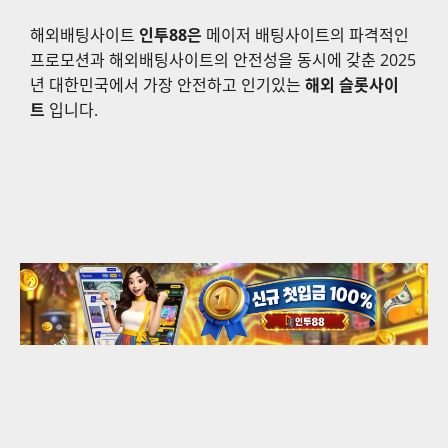
해외배팅사이트
인투88은
메이저 배팅사이트의 파격적인
프로모션과 해외배팅사이트의 안전성을 동시에 갖춘 2025
년 대한민국에서 가장 안전하고 인기있는
해외 슬롯사이
트
입니다.