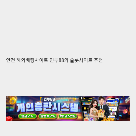
안전 해외배팅사이트 인투88의 슬롯사이트 추천