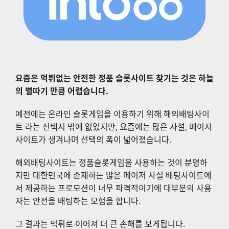
요즘은 먹튀없는 안전한 정품 슬롯사이트 찾기는 것은 하늘
의 별따기 만큼 어렵습니다.
예전에는 온라인 슬롯게임을 이용하기 위해 해외배팅사이
트 라는 선택지 밖에 없었지만, 요즘에는 많은 사설, 메이저
사이트가 생겨나며 선택의 폭이 넓어졌습니다.
해외배팅사이트는 정품슬롯게임을 사용하는 것이 분명하
지만 대한민국에 존재하는 많은 메이저 사설 배팅사이트에
서 제공하는 프로모션이 너무 파격적이기에 대부분의 사용
자는 안전을 배팅하는 모험을 합니다.
그 결과는 먹튀로 이어져 더 큰 손해를 보게됩니다.