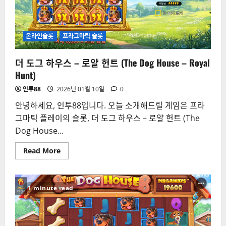
온라인슬롯
프라그마틱 슬롯
더 도그 하우스 – 로얄 헌트 (The Dog House – Royal
Hunt)
인투88
2026년 01월 10일
0
안녕하세요, 인투88입니다. 오늘 소개해드릴 게임은 프라
그마틱 플레이의 슬롯, 더 도그 하우스 – 로얄 헌트 (The
Dog House...
Read More
1 minute read