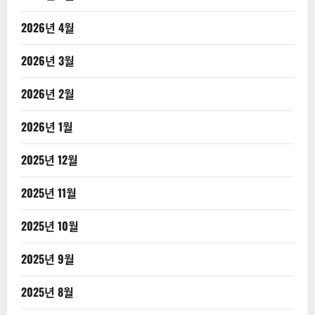
2026년 4월
2026년 3월
2026년 2월
2026년 1월
2025년 12월
2025년 11월
2025년 10월
2025년 9월
2025년 8월