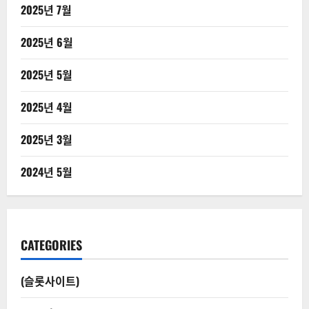
2025년 7월
2025년 6월
2025년 5월
2025년 4월
2025년 3월
2024년 5월
CATEGORIES
(슬롯사이트)