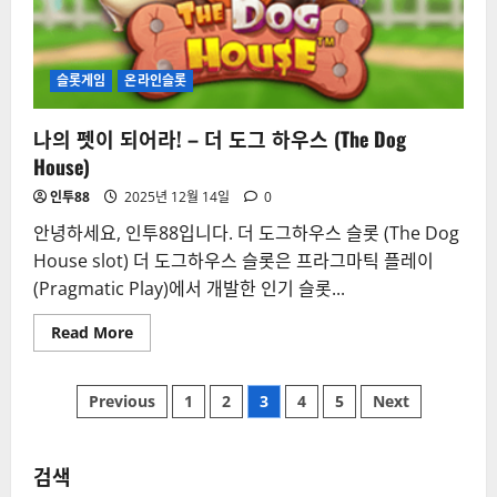
슬롯게임
온라인슬롯
나의 펫이 되어라! – 더 도그 하우스 (The Dog
House)
인투88
2025년 12월 14일
0
안녕하세요, 인투88입니다. 더 도그하우스 슬롯 (The Dog
House slot) 더 도그하우스 슬롯은 프라그마틱 플레이
(Pragmatic Play)에서 개발한 인기 슬롯...
Read More
Previous
1
2
3
4
5
Next
검색