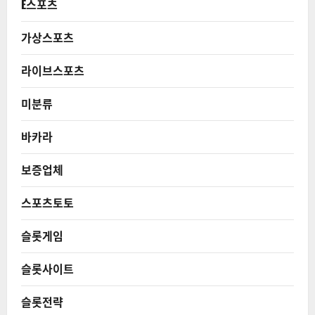
E스포츠
가상스포츠
라이브스포츠
미분류
바카라
보증업체
스포츠토토
슬롯게임
슬롯사이트
슬롯전략