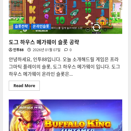
슬롯전략
온라인슬롯
도그 하우스 메가웨이 슬롯 공략
인투88
2026년 01월 07일
0
안녕하세요, 인투88입니다. 오늘 소개해드릴 게임은 프라
그마틱 플레이의 슬롯, 도그 하우스 메가웨이 입니다. 도그
하우스 메가웨이 온라인 슬롯은...
Read More
1 minute read