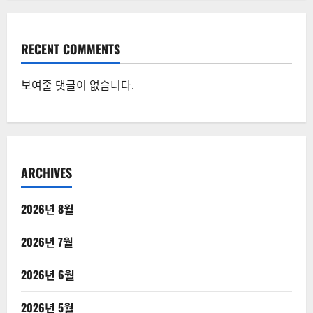
RECENT COMMENTS
보여줄 댓글이 없습니다.
ARCHIVES
2026년 8월
2026년 7월
2026년 6월
2026년 5월