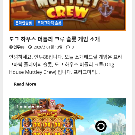
온라인슬롯
프라그마틱 슬롯
도그 하우스 머틀리 크루 슬롯 게임 소개
인투88
2026년 01월 13일
0
안녕하세요, 인투88입니다. 오늘 소개해드릴 게임은 프라
그마틱 플레이의 슬롯, 도그 하우스 머틀리 크루(Dog
House Muttley Crew) 입니다. 프라그마틱...
Read More
1 minute read