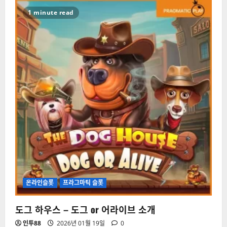
1 minute read
온라인슬롯
프라그마틱 슬롯
도그 하우스 – 도그 or 어라이브 소개
인투88
2026년 01월 19일
0