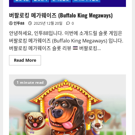
버팔로킹 메가웨이즈 (Buffalo King Megaways)
인투88
2025년 12월 20일
0
안녕하세요, 인투88입니다. 이번에 소개드릴 슬롯 게임은
버팔로킹 메가웨이즈 (Buffalo King Megaways) 입니다.
버팔로킹 메가웨이즈 슬롯 리뷰
버팔로킹...
Read More
1 minute read