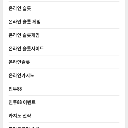
온라인 슬롯
온라인 슬롯 게임
온라인 슬롯게임
온라인 슬롯사이트
온라인슬롯
온라인카지노
인투88
인투88 이벤트
카지노 전략