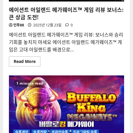
에이션트 아일랜드 메가웨이즈™ 게임 리뷰 보너스:
큰 상금 도전!
인투88
2025년 12월 23일
0
에이션트 아일랜드 메가웨이즈™ 게임 리뷰: 보너스와 승리
기회를 놓치지 마세요 에이션트 아일랜드 메가웨이즈™ 게
임은 고대 아일랜드를 배경으로...
Read More
1 minute read
슬롯게임
슬롯전략
온라인슬롯
프라그마틱 슬롯