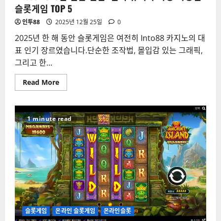
슬롯게임 TOP 5
인투88
2025년 12월 25일
0
2025년 한 해 동안 슬롯게임은 여전히 Into88 카지노의 대
표 인기 장르였습니다.단순한 조작법, 몰입감 있는 그래픽,
그리고 한...
Read More
1 minute read
슬롯게임
온라인 슬롯게임
온라인슬롯