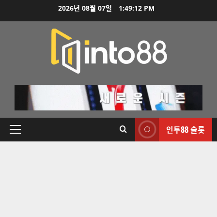
2026년 08월 07일
1:49:13 PM
인투88 슬롯