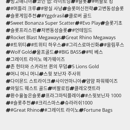
빙고매니아
코인 업: 라이트닝
#슬롯
#버팔로 킹
#머틀리 크루
#왕실 사냥
슬롯머신전략
고변동성슬롯
슬롯게임추천
#Yggdrasil
클로버 골드
Sweet Bonanza Super Scatter
#Evo Play
슬롯기초
슬롯프리스핀
저변동성슬롯
#언테임드
Rocket Blast Megaways
Great Rhino Megaways
#트위티
#트위티 하우스
#그리스로마신화
#올림푸스
Wolf Gold
울프골드
#BIG BASS
#빅 베스
그레이트 라이노 메가웨이즈
존 헌터와 스카라브 퀸의 무덤
5 Lions Gold
머니 머니 머니
스윗 보난자 주사위
다이몬드 스트라이크
사이언마니아
얌얌 파워웨이즈
와일드 웨스트 골드
버팔로킹
클레오캣트라
환수율높은슬롯
프라그마틱플레이
#스윗보닌자 1000
#슬롯추천
#크리스마스
슈라러쉬1000
#Great Rhino
#그레이트 라이노
Fortune Bags