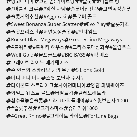
빙고매니아
코인 업: 라이트닝
#슬롯
#버팔로 킹
#머틀리 크루
#왕실 사냥
슬롯머신전략
고변동성슬롯
슬롯게임추천
#Yggdrasil
클로버 골드
Sweet Bonanza Super Scatter
#Evo Play
슬롯기초
슬롯프리스핀
저변동성슬롯
#언테임드
Rocket Blast Megaways
Great Rhino Megaways
#트위티
#트위티 하우스
#그리스로마신화
#올림푸스
Wolf Gold
울프골드
#BIG BASS
#빅 베스
그레이트 라이노 메가웨이즈
존 헌터와 스카라브 퀸의 무덤
5 Lions Gold
머니 머니 머니
스윗 보난자 주사위
다이몬드 스트라이크
사이언마니아
얌얌 파워웨이즈
와일드 웨스트 골드
버팔로킹
클레오캣트라
환수율높은슬롯
프라그마틱플레이
#스윗보닌자 1000
#슬롯추천
#크리스마스
슈라러쉬1000
#Great Rhino
#그레이트 라이노
Fortune Bags