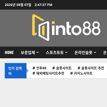
2026년 08월 07일
2:47:38 PM
HOME
보증업체
스포츠토토
온라인슬롯
온
인기 검색
인투88
슬롯사이트
슬롯사이트 추천
어
해외배팅사이트추천
카지노사이트