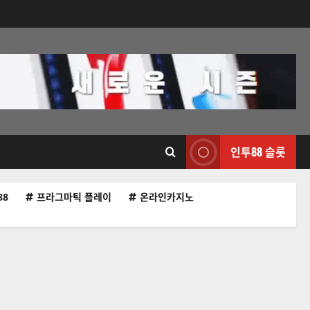
인투88 슬롯
88
프라그마틱 플레이
온라인카지노