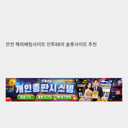
안전 해외배팅사이트 인투88의 슬롯사이트 추천