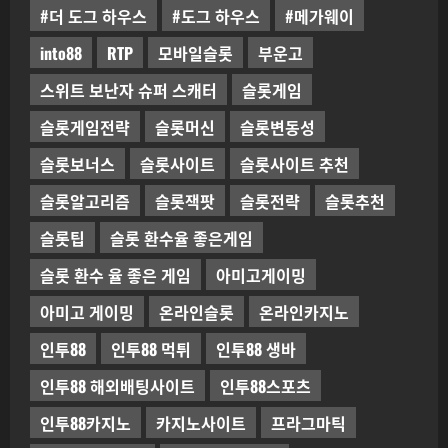
#더 도그 하우스
#도그 하우스
#메가웨이
into88
RTP
모바일슬롯
부운고
스위트 보난자 슈퍼 스캐터
슬롯게임
슬롯게임전략
슬롯머신
슬롯변동성
슬롯보너스
슬롯사이트
슬롯사이트 추천
슬롯알고리즘
슬롯잭팟
슬롯전략
슬롯추천
슬롯팁
슬롯 환수율 좋은게임
슬롯 환수 율 좋은 게임
아미고게이밍
아미고 게이밍
온라인슬롯
온라인카지노
인투88
인투88 먹튀
인투88 생바
인투88 해외배팅사이트
인투88스포츠
인투88카지노
카지노사이트
프라그마틱