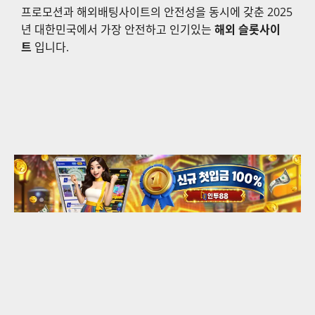
프로모션과 해외배팅사이트의 안전성을 동시에 갖춘 2025
년 대한민국에서 가장 안전하고 인기있는
해외 슬롯사이
트
입니다.