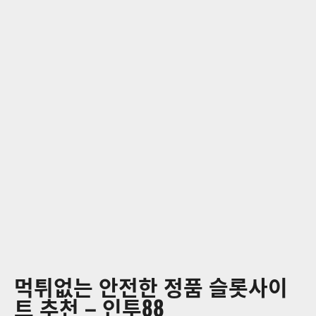
먹튀없는 안전한 정품 슬롯사이
트 추천 – 인투88