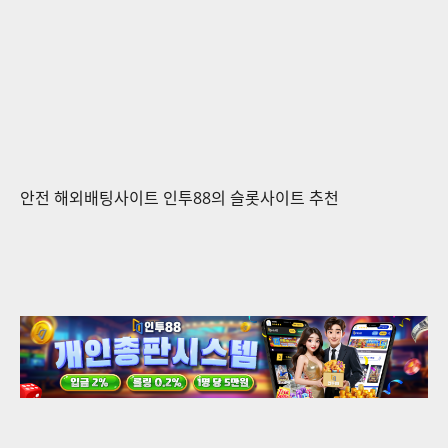
안전 해외배팅사이트 인투88의 슬롯사이트 추천