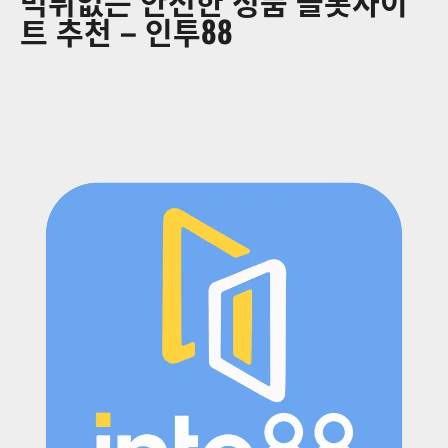
먹튀없는 안전한 정품 슬롯사이
트 추천 – 인투88