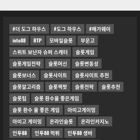
#더 도그 하우스
#도그 하우스
#메가웨이
into88
RTP
모바일슬롯
부운고
스위트 보난자 슈퍼 스캐터
슬롯게임
슬롯게임전략
슬롯머신
슬롯변동성
슬롯보너스
슬롯사이트
슬롯사이트 추천
슬롯알고리즘
슬롯잭팟
슬롯전략
슬롯추천
슬롯팁
슬롯 환수율 좋은게임
슬롯 환수 율 좋은 게임
아미고게이밍
아미고 게이밍
온라인슬롯
온라인카지노
인투88
인투88 먹튀
인투88 생바