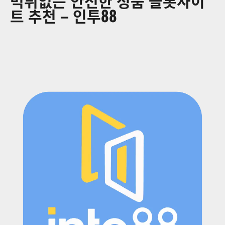
먹튀없는 안전한 정품 슬롯사이
트 추천 – 인투88