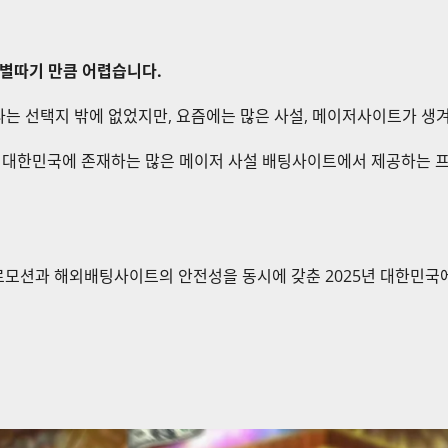
 별따기 만큼 어렵습니다.
는 선택지 밖에 없었지만, 요즘에는 많은 사설, 메이저사이트가 생
대한민국에 존재하는 많은 메이저 사설 배팅사이트에서 제공하는 프
모션과 해외배팅사이트의 안전성을 동시에 갖춘 2025년 대한민국