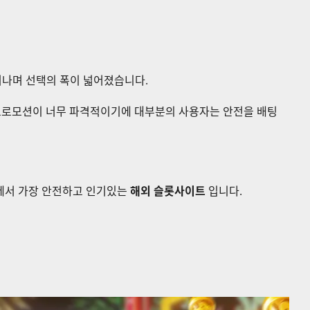
겨나며 선택의 폭이 넓어졌습니다.
로모션이 너무 파격적이기에 대부분의 사용자는 안전을 배팅
에서 가장 안전하고 인기있는
해외 슬롯사이트
입니다.