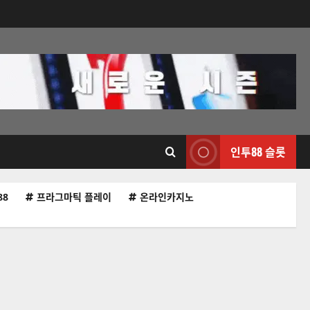
인투88 슬롯
88
프라그마틱 플레이
온라인카지노