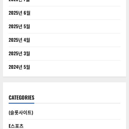
2025년 6월
2025년 5월
2025년 4월
2025년 3월
2024년 5월
CATEGORIES
(슬롯사이트)
E스포츠