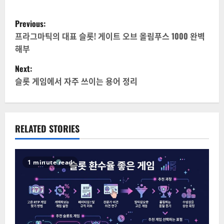
Previous:
프라그마틱의 대표 슬롯! 게이트 오브 올림푸스 1000 완벽
해부
Next:
슬롯 게임에서 자주 쓰이는 용어 정리
RELATED STORIES
1 minute read