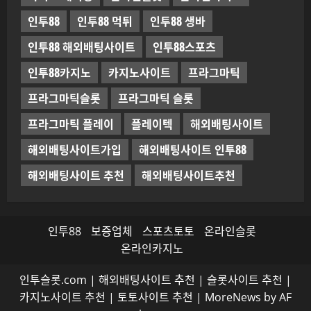
인투88
인투88 먹튀
인투88 생바
인투88 해외배팅사이트
인투88스포츠
인투88카지노
카지노사이트
프라그마틱
프라그마틱슬롯
프라그마틱 슬롯
프라그마틱 플레이
플레이텍
해외배팅사이트
해외배팅사이트가입
해외배팅사이트 인투88
해외배팅사이트 추천
해외배팅사이트추천
인투88
보증업체
스포츠토토
온라인슬롯
온라인카지노
인투슬롯.com | 해외배팅사이트 추천 | 슬롯사이트 추천 |
카지노사이트 추천 | 토토사이트 추천
|
MoreNews
by AF