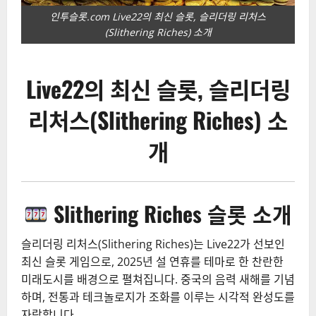
인투슬롯.com Live22의 최신 슬롯, 슬리더링 리처스
(Slithering Riches) 소개
Live22의 최신 슬롯, 슬리더링
리처스(Slithering Riches) 소
개
Slithering Riches 슬롯 소개
슬리더링 리처스(Slithering Riches)는 Live22가 선보인
최신 슬롯 게임으로, 2025년 설 연휴를 테마로 한 찬란한
미래도시를 배경으로 펼쳐집니다. 중국의 음력 새해를 기념
하며, 전통과 테크놀로지가 조화를 이루는 시각적 완성도를
자랑합니다.