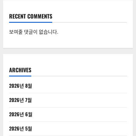
RECENT COMMENTS
보여줄 댓글이 없습니다.
ARCHIVES
2026년 8월
2026년 7월
2026년 6월
2026년 5월