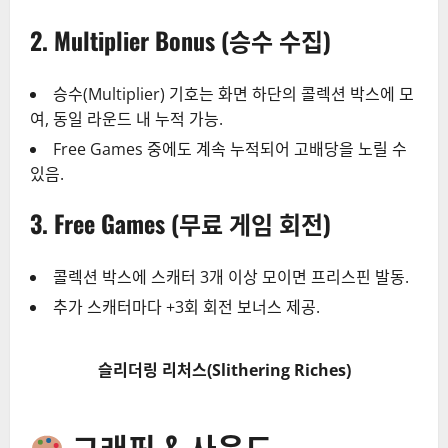
2. Multiplier Bonus (승수 수집)
승수(Multiplier) 기호는 화면 하단의 콜렉션 박스에 모
여, 동일 라운드 내 누적 가능.
Free Games 중에도 계속 누적되어 고배당을 노릴 수
있음.
3. Free Games (무료 게임 회전)
콜렉션 박스에 스캐터 3개 이상 모이면 프리스핀 발동.
추가 스캐터마다 +3회 회전 보너스 제공.
슬리더링 리처스(Slithering Riches)
그래픽 & 사운드