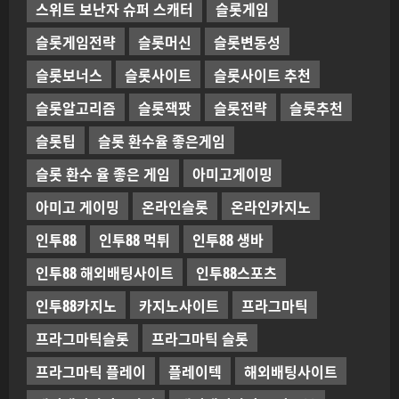
스위트 보난자 슈퍼 스캐터
슬롯게임
슬롯게임전략
슬롯머신
슬롯변동성
슬롯보너스
슬롯사이트
슬롯사이트 추천
슬롯알고리즘
슬롯잭팟
슬롯전략
슬롯추천
슬롯팁
슬롯 환수율 좋은게임
슬롯 환수 율 좋은 게임
아미고게이밍
아미고 게이밍
온라인슬롯
온라인카지노
인투88
인투88 먹튀
인투88 생바
인투88 해외배팅사이트
인투88스포츠
인투88카지노
카지노사이트
프라그마틱
프라그마틱슬롯
프라그마틱 슬롯
프라그마틱 플레이
플레이텍
해외배팅사이트