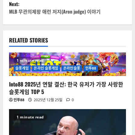
Next:
MLB 무관의제왕 애런 저지(Aron judge) 이야기
RELATED STORIES
1 minute read
슬롯게임
온라인 슬롯게임
온라인슬롯
인투88
Into88 2025년 연말 결산: 한국 유저가 가장 사랑한
슬롯게임 TOP 5
인투88
2025년 12월 25일
0
1 minute read