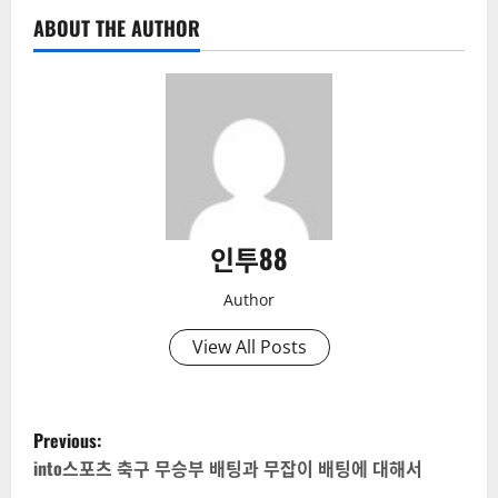
ABOUT THE AUTHOR
인투88
Author
View All Posts
Previous:
into스포츠 축구 무승부 배팅과 무잡이 배팅에 대해서