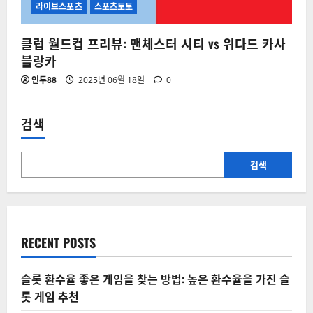
라이브스포츠
스포츠토토
클럽 월드컵 프리뷰: 맨체스터 시티 vs 위다드 카사
블랑카
인투88
2025년 06월 18일
0
검색
검색
RECENT POSTS
슬롯 환수율 좋은 게임을 찾는 방법: 높은 환수율을 가진 슬
롯 게임 추천