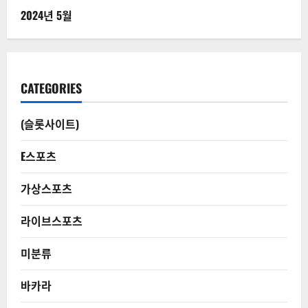
2024년 5월
CATEGORIES
(슬롯사이트)
E스포츠
가상스포츠
라이브스포츠
미분류
바카라