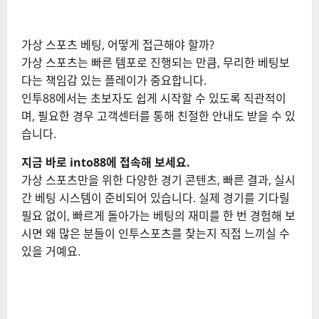
가상 스포츠 베팅, 어떻게 접근해야 할까?
가상 스포츠는 빠른 템포로 진행되는 만큼, 무리한 베팅보
다는 책임감 있는 플레이가 중요합니다.
인투88에서는 초보자도 쉽게 시작할 수 있도록 직관적이
며, 필요한 경우 고객센터를 통해 친절한 안내도 받을 수 있
습니다.
지금 바로 into88에 접속해 보세요.
가상 스포츠만을 위한 다양한 경기 콘텐츠, 빠른 결과, 실시
간 베팅 시스템이 준비되어 있습니다. 실제 경기를 기다릴
필요 없이, 빠르게 돌아가는 베팅의 재미를 한 번 경험해 보
시면 왜 많은 분들이 인투스포츠를 찾는지 직접 느끼실 수
있을 거예요.