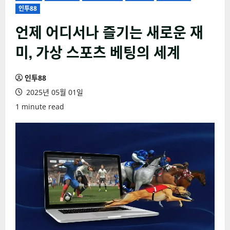
인투88
언제 어디서나 즐기는 새로운 재
미, 가상 스포츠 베팅의 세계
인투88
2025년 05월 01일
1 minute read