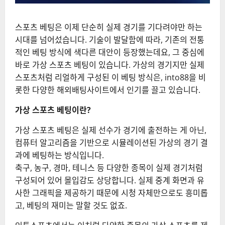
스포츠 베팅은 이제 단순히 실제 경기를 기다려야만 하는
시대를 넘어섰습니다. 기술이 발달함에 따라, 기존의 전통
적인 베팅 방식에 색다른 대안이 등장했는데요, 그 중심에
바로 가상 스포츠 베팅이 있습니다. 가상의 경기지만 실제
스포츠처럼 리얼하게 구성된 이 베팅 방식은, into88을 비
롯한 다양한 해외배팅사이트에서 인기를 끌고 있습니다.
가상 스포츠 베팅이란?
가상 스포츠 베팅은 실제 선수가 경기에 출전하는 게 아닌,
컴퓨터 알고리즘을 기반으로 시뮬레이션된 가상의 경기 결
과에 베팅하는 방식입니다.
축구, 농구, 경마, 테니스 등 다양한 종목이 실제 경기처럼
구성되어 있어 몰입감도 상당합니다. 실제 중계 화면과 유
사한 그래픽을 제공하기 때문에 시청 자체만으로도 흥미롭
고, 베팅의 재미는 말할 것도 없죠.