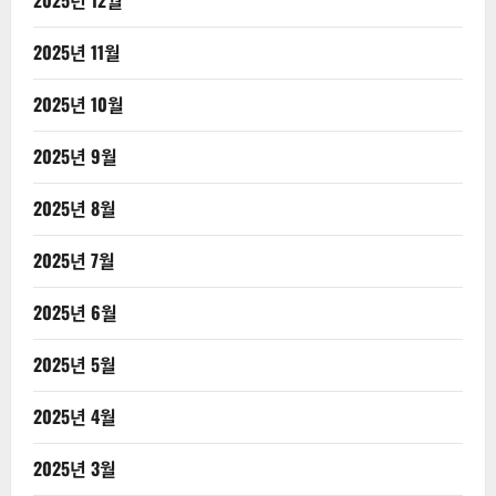
2025년 12월
2025년 11월
2025년 10월
2025년 9월
2025년 8월
2025년 7월
2025년 6월
2025년 5월
2025년 4월
2025년 3월