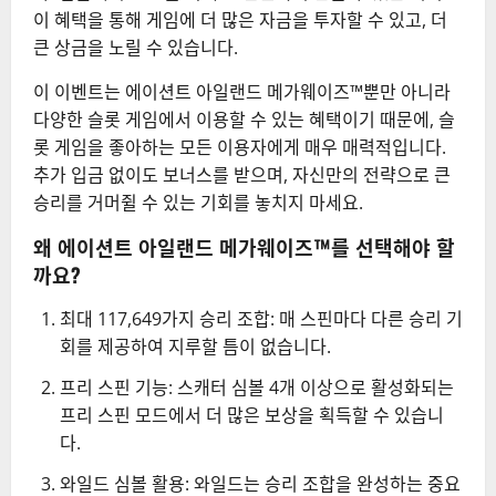
이 혜택을 통해 게임에 더 많은 자금을 투자할 수 있고, 더
큰 상금을 노릴 수 있습니다.
이 이벤트는 에이션트 아일랜드 메가웨이즈™뿐만 아니라
다양한 슬롯 게임에서 이용할 수 있는 혜택이기 때문에, 슬
롯 게임을 좋아하는 모든 이용자에게 매우 매력적입니다.
추가 입금 없이도 보너스를 받으며, 자신만의 전략으로 큰
승리를 거머쥘 수 있는 기회를 놓치지 마세요.
왜 에이션트 아일랜드 메가웨이즈™를 선택해야 할
까요?
최대 117,649가지 승리 조합: 매 스핀마다 다른 승리 기
회를 제공하여 지루할 틈이 없습니다.
프리 스핀 기능: 스캐터 심볼 4개 이상으로 활성화되는
프리 스핀 모드에서 더 많은 보상을 획득할 수 있습니
다.
와일드 심볼 활용: 와일드는 승리 조합을 완성하는 중요