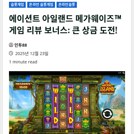
슬롯게임
온라인 슬롯게임
온라인슬롯
에이션트 아일랜드 메가웨이즈™
게임 리뷰 보너스: 큰 상금 도전!
인투88
2025년 12월 23일
1 minute read