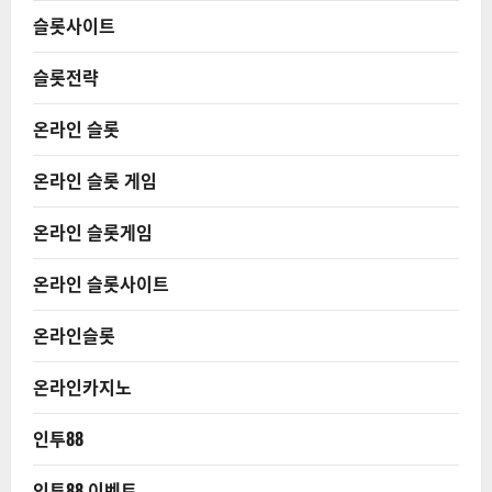
슬롯사이트
슬롯전략
온라인 슬롯
온라인 슬롯 게임
온라인 슬롯게임
온라인 슬롯사이트
온라인슬롯
온라인카지노
인투88
인투88 이벤트