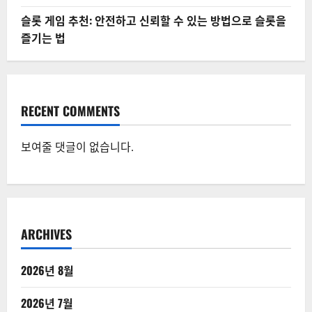
슬롯 게임 추천: 안전하고 신뢰할 수 있는 방법으로 슬롯을
즐기는 법
RECENT COMMENTS
보여줄 댓글이 없습니다.
ARCHIVES
2026년 8월
2026년 7월