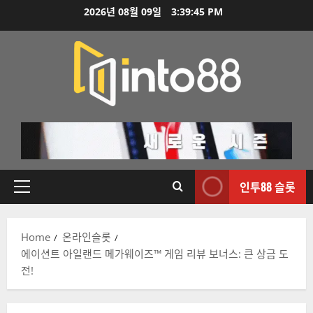
2026년 08월 09일
3:39:46 PM
인투88 슬롯
Home
온라인슬롯
에이션트 아일랜드 메가웨이즈™ 게임 리뷰 보너스: 큰 상금 도
전!