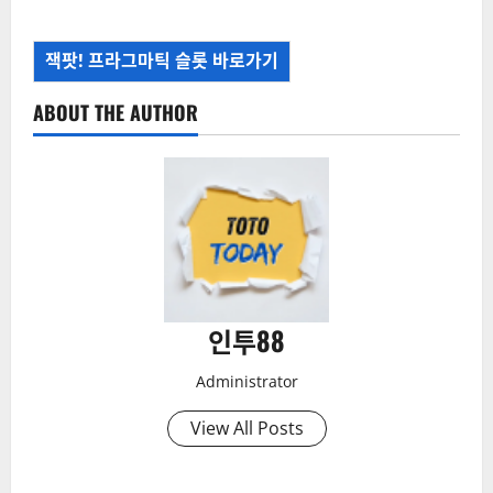
잭팟! 프라그마틱 슬롯 바로가기
ABOUT THE AUTHOR
인투88
Administrator
View All Posts