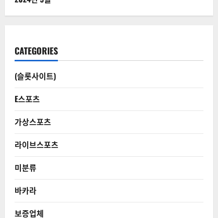
CATEGORIES
(슬롯사이트)
E스포츠
가상스포츠
라이브스포츠
미분류
바카라
보증업체