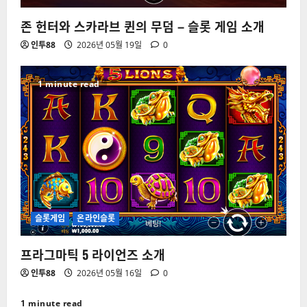
존 헌터와 스카라브 퀸의 무덤 – 슬롯 게임 소개
인투88
2026년 05월 19일
0
1 minute read
슬롯게임
온라인슬롯
프라그마틱 5 라이언즈 소개
인투88
2026년 05월 16일
0
1 minute read