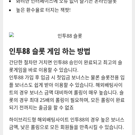
화려한 인터페이스에 오류 없이 즐기는 온라인슬롯
높은 환수율로 터지는 잭팟!
인투88 슬롯 게임 하는 방법
간단한 절차만 거치면 인투88 승인이 완료되고 최고의 슬
롯게임을 바로 이용할 수 있습니다.
인투88 가입 후 입금 시 첫입금 보너스는 물론 슬롯전용 입
플 보너스도 쉽게 받아 이용할 수 있습니다. 해외배팅사이
트의 경우 보너스 금액 대비하여 롤링이 매우 높습니다. 슬
롯의 경우 최대 25배의 롤링이 필요하며, 모든 롤링이 완료
되기 전까지는 출금을 할 수 없죠
하이브리드형 해외배팅사이트 인투88의 경우 높은 보너스
금액, 낮은 롤링으로 모든 회원들을 만족시킬 수 있습니다.