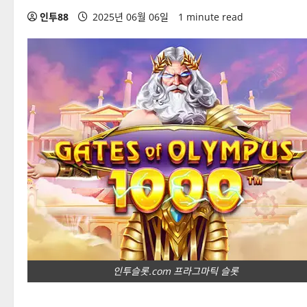
인투88
2025년 06월 06일
1 minute read
인투슬롯.com 프라그마틱 슬롯