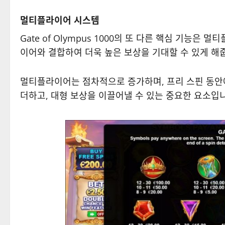
멀티플라이어 시스템
Gate of Olympus 1000의 또 다른 핵심 기능
이어와 결합하여 더욱 높은 보상을 기대할 수 있게 해
멀티플라이어는 점차적으로 증가하며, 프리 스핀 동안에
더하고, 대형 보상을 이끌어낼 수 있는 중요한 요소입