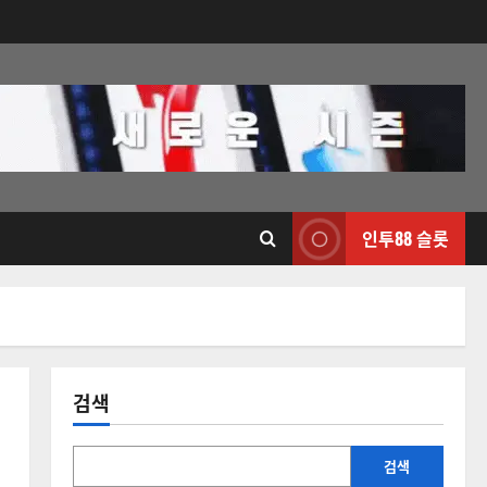
인투88 슬롯
검색
검색