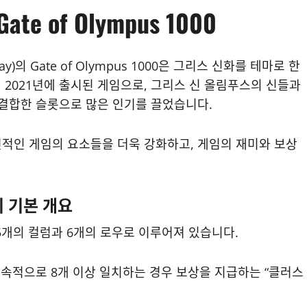
e of Olympus 1000
y)의 Gate of Olympus 1000은 그리스 신화를 테마로 한
 원래 2021년에 출시된 게임으로, 그리스 신 올림푸스의 신들과
결합한 슬롯으로 많은 인기를 끌었습니다.
로 고전적인 게임의 요소들을 더욱 강화하고, 게임의 재미와 보상
 기본 개요
조로, 5개의 컬럼과 6개의 로우로 이루어져 있습니다.
속적으로 8개 이상 일치하는 경우 보상을 지급하는 “클러스