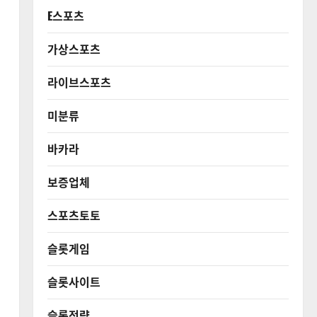
E스포츠
가상스포츠
라이브스포츠
를
미분류
바카라
보증업체
스포츠토토
슬롯게임
슬롯사이트
슬롯전략