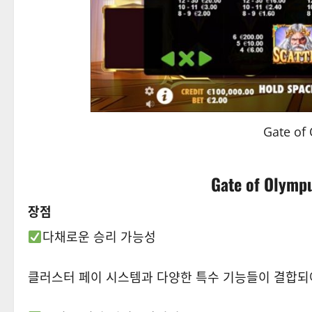
Gate of
Gate of Oly
장점
다채로운 승리 가능성
클러스터 페이 시스템과 다양한 특수 기능들이 결합되어