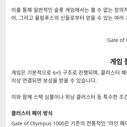
이를 통해 일반적인 슬롯 게임에서는 볼 수 없는 창의
어, 그리고 올림푸스의 신들로부터 얻을 수 있는 여러
Gate of
게임 
게임은 기본적으로 6×5 구조로 진행되며, 클러스터 페
이상 연결되면 보상을 받을 수 있습니다.
이와 함께 스택 심볼이나 위닝 클러스터 등 특수한 조
클러스터 페이 방식
Gate of Olympus 1000은 기존의 전통적인 “라