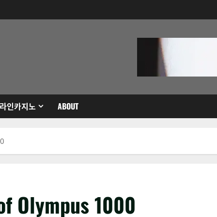
라인카지노
ABOUT
00
 Olympus 1000