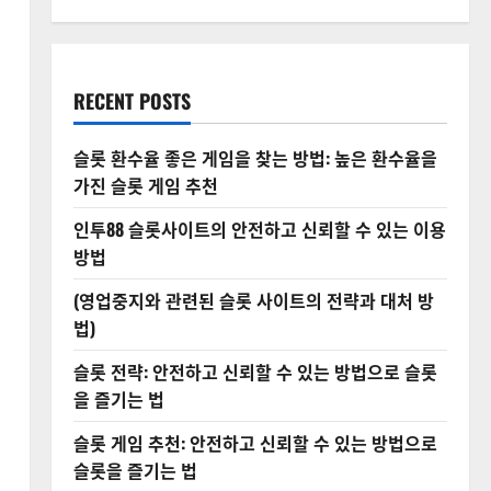
RECENT POSTS
슬롯 환수율 좋은 게임을 찾는 방법: 높은 환수율을
가진 슬롯 게임 추천
인투88 슬롯사이트의 안전하고 신뢰할 수 있는 이용
방법
(영업중지와 관련된 슬롯 사이트의 전략과 대처 방
법)
슬롯 전략: 안전하고 신뢰할 수 있는 방법으로 슬롯
을 즐기는 법
슬롯 게임 추천: 안전하고 신뢰할 수 있는 방법으로
슬롯을 즐기는 법