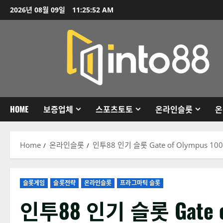
2026년 08월 09일
11:25:53 AM
HOME
보증업체
스포츠토토
온라인슬롯
온
Home
온라인슬롯
인투88 인기 슬롯 Gate of Olympus 10
슬롯게임
슬롯전략
온라인슬롯
프라그마틱 슬롯
인투88 인기 슬롯 Gate of