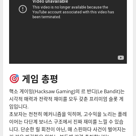
게임 총평
핵소 게이밍(Hacksaw Gaming)의 르 반디(Le Bandit)는
시각적 매력과 전략적 재미를 모두 갖춘 프리미엄 슬롯 게
임입니다.
초보자는 천천히 메커니즘을 익히며, 고수익을 노리는 플레
이어는 다단계 보너스 구조에서 진짜 재미를 느낄 수 있습
니다. 단순한 릴 회전이 아닌, 매 스핀마다 사건이 벌어지는