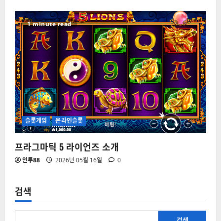
1 minute read
슬롯게임
온라인슬롯
프라그마틱 5 라이언즈 소개
인투88
2026년 05월 16일
0
검색
검색