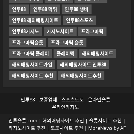
인투88
인투88 먹튀
인투88 생바
인투88 해외배팅사이트
인투88스포츠
인투88카지노
카지노사이트
프라그마틱
프라그마틱슬롯
프라그마틱 슬롯
프라그마틱 플레이
플레이텍
해외배팅사이트
해외배팅사이트가입
해외배팅사이트 인투88
해외배팅사이트 추천
해외배팅사이트추천
인투88
보증업체
스포츠토토
온라인슬롯
온라인카지노
인투슬롯.com | 해외배팅사이트 추천 | 슬롯사이트 추천 |
카지노사이트 추천 | 토토사이트 추천
|
MoreNews
by AF