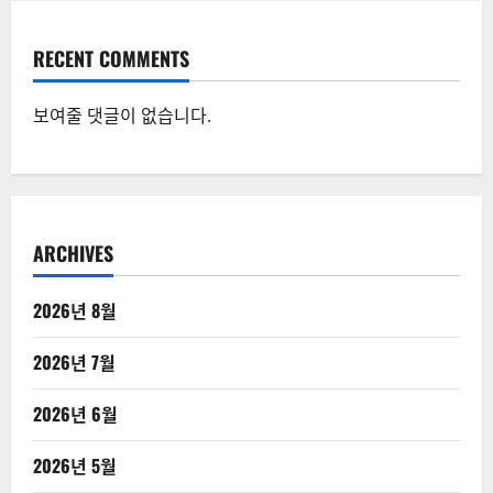
RECENT COMMENTS
보여줄 댓글이 없습니다.
ARCHIVES
2026년 8월
2026년 7월
2026년 6월
2026년 5월