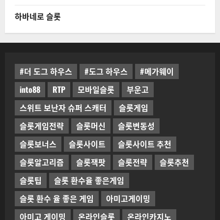
하바네로 슬롯
#더 도그 하우스
#도그 하우스
#메가웨이
into88
RTP
모바일슬롯
부운고
스위트 보난자 슈퍼 스캐터
슬롯게임
슬롯게임전략
슬롯머신
슬롯변동성
슬롯보너스
슬롯사이트
슬롯사이트 추천
슬롯알고리즘
슬롯잭팟
슬롯전략
슬롯추천
슬롯팁
슬롯 환수율 좋은게임
슬롯 환수 율 좋은 게임
아미고게이밍
아미고 게이밍
온라인슬롯
온라인카지노