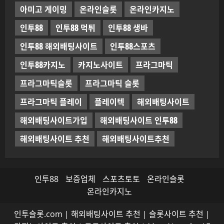
아미고 게이밍
온라인슬롯
온라인카지노
인투88
인투88 먹튀
인투88 생바
인투88 해외배팅사이트
인투88스포츠
인투88카지노
카지노사이트
프라그마틱
프라그마틱슬롯
프라그마틱 슬롯
프라그마틱 플레이
플레이텍
해외배팅사이트
해외배팅사이트가입
해외배팅사이트 인투88
해외배팅사이트 추천
해외배팅사이트추천
인투88
보증업체
스포츠토토
온라인슬롯
온라인카지노
인투슬롯.com | 해외배팅사이트 추천 | 슬롯사이트 추천 |