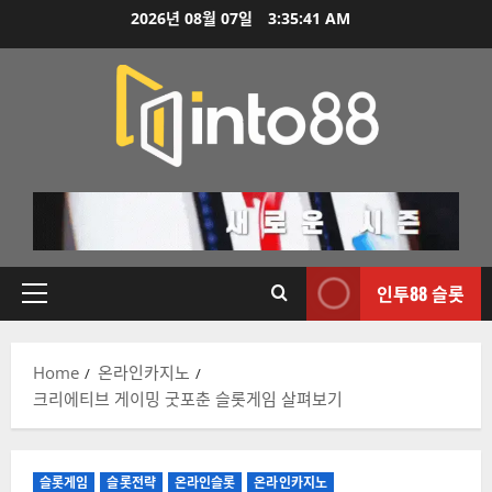
2026년 08월 07일
3:35:42 AM
인투88 슬롯
Home
온라인카지노
크리에티브 게이밍 굿포춘 슬롯게임 살펴보기
슬롯게임
슬롯전략
온라인슬롯
온라인카지노