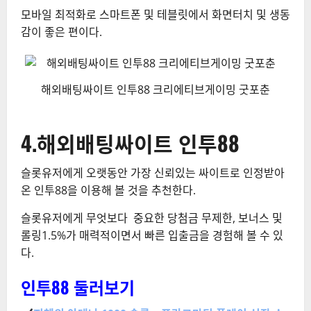
모바일 최적화로 스마트폰 및 테블릿에서 화면터치 및 생동
감이 좋은 편이다.
해외배팅싸이트 인투88 크리에티브게이밍 굿포춘
4.해외배팅싸이트 인투88
슬롯유저에게 오랫동안 가장 신뢰있는 싸이트로 인정받아
온 인투88을 이용해 볼 것을 추천한다.
슬롯유저에게 무엇보다 중요한 당첨금 무제한, 보너스 및
롤링1.5%가 매력적이면서 빠른 입출금을 경험해 볼 수 있
다.
인투88 둘러보기