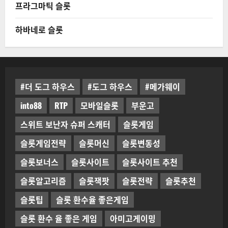
프라그마틱 슬롯
하바네로 슬롯
#더 도그 하우스
#도그 하우스
#메가웨이
into88
RTP
모바일슬롯
부운고
스위트 보난자 슈퍼 스캐터
슬롯게임
슬롯게임전략
슬롯머신
슬롯변동성
슬롯보너스
슬롯사이트
슬롯사이트 추천
슬롯알고리즘
슬롯잭팟
슬롯전략
슬롯추천
슬롯팁
슬롯 환수율 좋은게임
슬롯 환수 율 좋은 게임
아미고게이밍