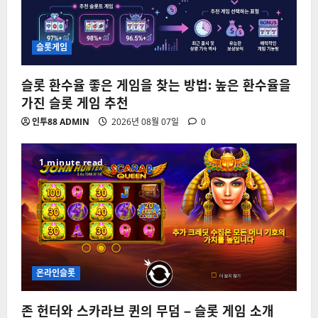
슬롯게임
슬롯 환수율 좋은 게임을 찾는 방법: 높은 환수율을
가진 슬롯 게임 추천
인투88 ADMIN
2026년 08월 07일
0
1 minute read
온라인슬롯
존 헌터와 스카라브 퀸의 무덤 – 슬롯 게임 소개