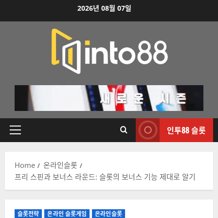
2026년 08월 07일
인투88 슬롯
Home
온라인슬롯
프리 스핀과 보너스 라운드: 슬롯의 보너스 기능 제대로 알기
슬롯전략
온라인 슬롯게임
온라인슬롯