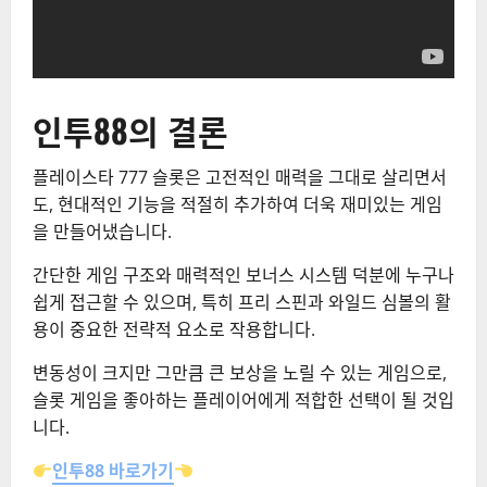
인투88
의 결론
플레이스타 777 슬롯은 고전적인 매력을 그대로 살리면서
도, 현대적인 기능을 적절히 추가하여 더욱 재미있는 게임
을 만들어냈습니다.
간단한 게임 구조와 매력적인 보너스 시스템 덕분에 누구나
쉽게 접근할 수 있으며, 특히 프리 스핀과 와일드 심볼의 활
용이 중요한 전략적 요소로 작용합니다.
변동성이 크지만 그만큼 큰 보상을 노릴 수 있는 게임으로,
슬롯 게임을 좋아하는 플레이어에게 적합한 선택이 될 것입
니다.
인투88 바로가기