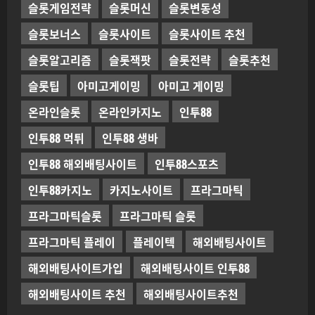
슬롯게임전략
슬롯머신
슬롯변동성
슬롯보너스
슬롯사이트
슬롯사이트 추천
슬롯알고리즘
슬롯잭팟
슬롯전략
슬롯추천
슬롯팁
아미고게이밍
아미고 게이밍
온라인슬롯
온라인카지노
인투88
인투88 먹튀
인투88 생바
인투88 해외배팅사이트
인투88스포츠
인투88카지노
카지노사이트
프라그마틱
프라그마틱슬롯
프라그마틱 슬롯
프라그마틱 플레이
플레이텍
해외배팅사이트
해외배팅사이트가입
해외배팅사이트 인투88
해외배팅사이트 추천
해외배팅사이트추천