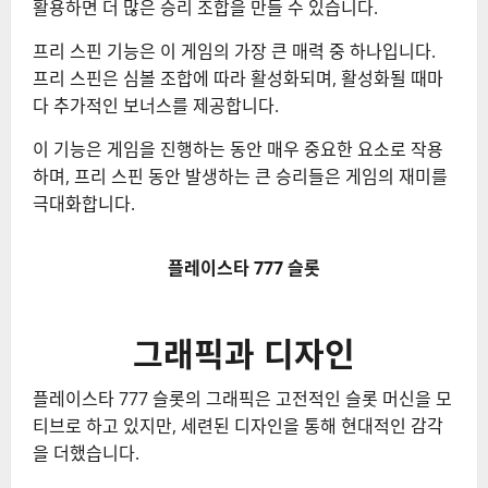
활용하면 더 많은 승리 조합을 만들 수 있습니다.
프리 스핀 기능은 이 게임의 가장 큰 매력 중 하나입니다.
프리 스핀은 심볼 조합에 따라 활성화되며, 활성화될 때마
다 추가적인 보너스를 제공합니다.
이 기능은 게임을 진행하는 동안 매우 중요한 요소로 작용
하며, 프리 스핀 동안 발생하는 큰 승리들은 게임의 재미를
극대화합니다.
플레이스타 777 슬롯
그래픽과 디자인
플레이스타 777 슬롯의 그래픽은 고전적인 슬롯 머신을 모
티브로 하고 있지만, 세련된 디자인을 통해 현대적인 감각
을 더했습니다.