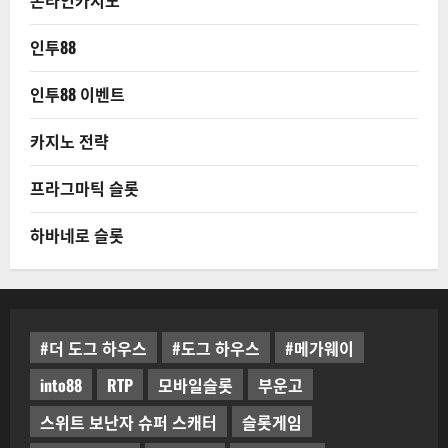
온라인카지노
인투88
인투88 이벤트
카지노 전략
프라그마틱 슬롯
하바네로 슬롯
#더 도그 하우스
#도그 하우스
#메가웨이
into88
RTP
모바일슬롯
부운고
스위트 보난자 슈퍼 스캐터
슬롯게임