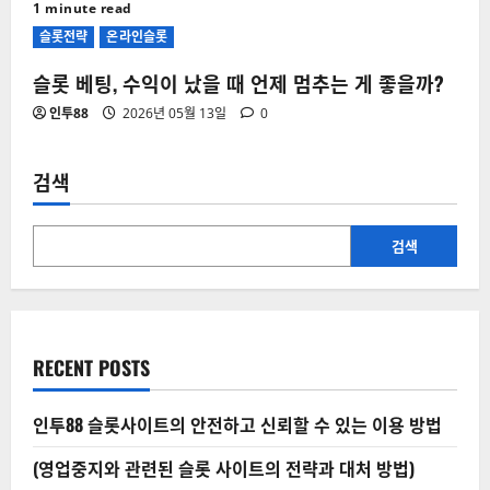
1 minute read
슬롯전략
온라인슬롯
슬롯 베팅, 수익이 났을 때 언제 멈추는 게 좋을까?
인투88
2026년 05월 13일
0
검색
검색
RECENT POSTS
인투88 슬롯사이트의 안전하고 신뢰할 수 있는 이용 방법
(영업중지와 관련된 슬롯 사이트의 전략과 대처 방법)