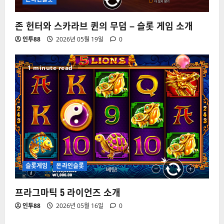
존 헌터와 스카라브 퀸의 무덤 – 슬롯 게임 소개
인투88
2026년 05월 19일
0
1 minute read
슬롯게임
온라인슬롯
프라그마틱 5 라이언즈 소개
인투88
2026년 05월 16일
0