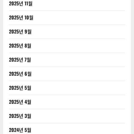
2025년 11월
2025년 10월
2025년 9월
2025년 8월
2025년 7월
2025년 6월
2025년 5월
2025년 4월
2025년 3월
2024년 5월