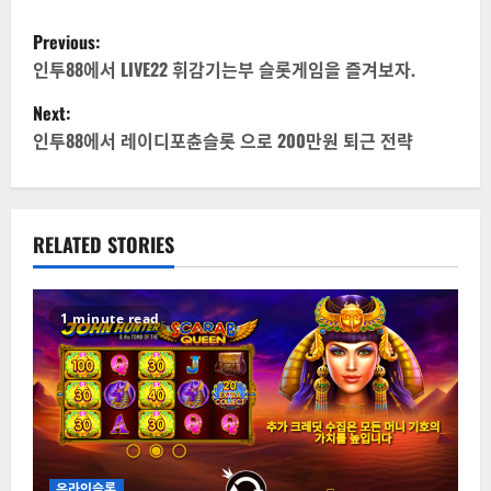
Previous:
인투88에서 LIVE22 휘감기는부 슬롯게임을 즐겨보자.
Next:
인투88에서 레이디포츈슬롯 으로 200만원 퇴근 전략
RELATED STORIES
1 minute read
온라인슬롯