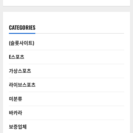
CATEGORIES
(슬롯사이트)
E스포츠
가상스포츠
라이브스포츠
미분류
바카라
보증업체