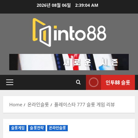
2026년 08월 06일
2:39:04 AM
인투88 슬롯
Home
온라인슬롯
플레이스타 777 슬롯 게임 리뷰
슬롯게임
슬롯전략
온라인슬롯