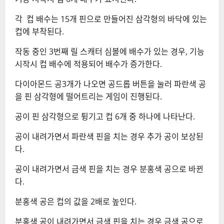
각 컵 배수는 15개 핀으로 만들어진 삼각형의 바닥에 있는
컵에 부착된다.
작동 중인 3번째 릴 스캐터 심볼에 배수가 있는 경우, 기능
시작시 컵 배수에 적용되어 배수가 증가한다.
다이아몬드 공3개가 나오면 공드롭 버튼을 눌러 파란색 공
을 핀 삼각형에 떨어트리는 게임이 진행된다.
공이 핀 삼각형으로 튕기고 컵 6개 중 하나에 나타난다.
공이 내려가면서 파란색 핀을 치는 경우 추가 공이 보상된
다.
공이 내려가면서 금색 핀을 치는 경우 분홍색 공으로 바뀐
다.
분홍색 공은 컵의 값을 2배로 높인다.
분홍색 공이 내려가면서 금색 핀을 치는 경우 금색 공으로