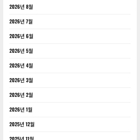
2026년 8월
2026년 7월
2026년 6월
2026년 5월
2026년 4월
2026년 3월
2026년 2월
2026년 1월
2025년 12월
2025년 11월