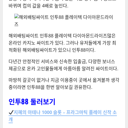
바뀌며 컵의 값을 4배로 높인다.
해외배팅싸이트 인투88 플레이텍 다이아몬드라이즈많은
온라인 카지노 싸이트가 있다. 그러나 유저들에게 가장 최
적화된 해외배팅싸이트가 있으니 인투88이다.
다년간 안정적인 서비스와 신속한 입출금, 다양한 보너스
제공으로 온카 고인물들에게 아름아름 알려진 싸이트이다.
마땅히 갈곳이 없거나 지금 이용중이 곳에서 옮겨볼까 생각
중이라면 인투88을 한번 알아보길 권유한다.
인투88 둘러보기
지혜의 아테나 1000 슬롯 – 프라그마틱 플레이 신작 소
개