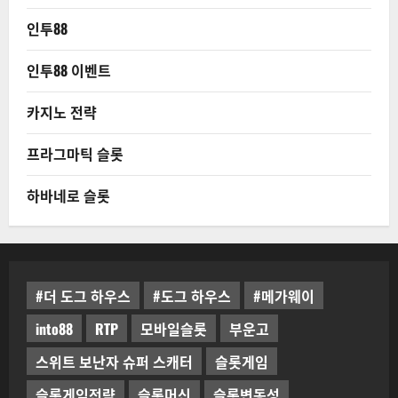
인투88
인투88 이벤트
카지노 전략
프라그마틱 슬롯
하바네로 슬롯
#더 도그 하우스
#도그 하우스
#메가웨이
into88
RTP
모바일슬롯
부운고
스위트 보난자 슈퍼 스캐터
슬롯게임
슬롯게임전략
슬롯머신
슬롯변동성