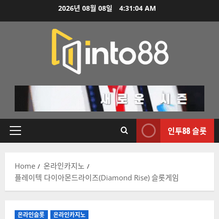
2026년 08월 08일
4:31:05 AM
인투88 슬롯
Home
온라인카지노
플레이텍 다이아몬드라이즈(Diamond Rise) 슬롯게임
온라인슬롯
온라인카지노