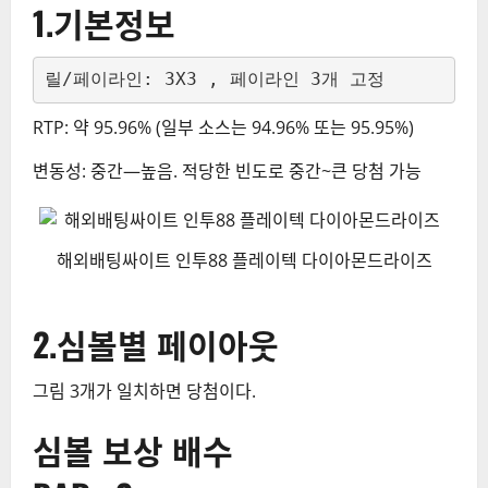
1.기본정보
릴/페이라인: 3X3 , 페이라인 3개 고정
RTP: 약 95.96% (일부 소스는 94.96% 또는 95.95%)
변동성: 중간—높음. 적당한 빈도로 중간~큰 당첨 가능
해외배팅싸이트 인투88 플레이텍 다이아몬드라이즈
2.심볼별 페이아웃
그림 3개가 일치하면 당첨이다.
심볼 보상 배수